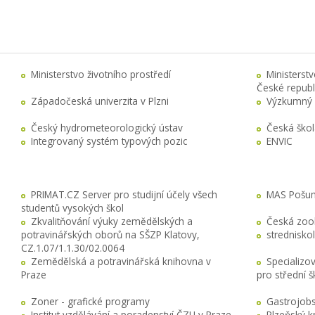
Ministerstvo životního prostředí
Ministerst
České republ
Západočeská univerzita v Plzni
Výzkumný 
Český hydrometeorologický ústav
Česká ško
Integrovaný systém typových pozic
ENVIC
PRIMAT.CZ Server pro studijní účely všech
MAS Pošuma
studentů vysokých škol
Zkvalitňování výuky zemědělských a
Česká zool
potravinářských oborů na SŠZP Klatovy,
stredniskol
CZ.1.07/1.1.30/02.0064
Zemědělská a potravinářská knihovna v
Specializo
Praze
pro střední 
Zoner - grafické programy
Gastrojobs
Institut vzdělávání a poradenství ČZU v Praze
Plzeňský k