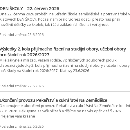
DEN ŠKOLY - 22. červen 2026
Dne 22. června 2026 proběhl na Střední škole zemědělské a potravinářské v
Klatovech DEN ŠKOLY. Počasí nám přálo víc než dost, i přesto nás přišli
navštívit dětičky ze školek, tak i žáci základních škol a i veřejnost.
Poslední změna: 23.6.2026
Výsledky 2. kola přijímacího řízení na studijní obory, učební obory
pro školní rok 2026/2027
Milé žákyně a milí žáci, vážení rodiče, v přiložených souborech jsou k
dispozici výsledky 2. kola přijímacího řízení na studijní obory a učební obory
naší školy na školní rok 2026/2027. Klatovy 23.6.2026
Poslední změna: 22.6.2026
Ukončení provozu Pekařství a cukrářství Na Zemědělce
Oznamujeme ukončení provozu Pekařství a cukrářství Na Zemědělce ke dni
22. 6. 2026. Děkujeme za vaši přízeň a těšíme se na vás opět v září 2026.
Přejeme vám krásné
Poslední změna: 22.6.2026