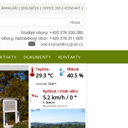
|
BAKALÁŘI
|
JÍDELNÍČEK
|
OFFICE 365
|
KONTAKT
|
Studijní obory: +420 376 326 280
 obory, nástavbový obor: +420 376 311 605
sekretariat@sszp.kt.cz
KTIVITY
DOKUMENTY
KONTAKTY
Teplota
Vlhkost
29.3 °C
40.5 %
rosný bod
14.41
°C
Rychlost / Směr větru
5.2 km/h / 0 °
S - Severní
Beaufortova stupnice -