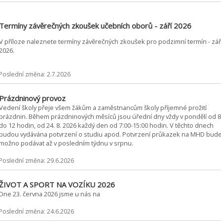
Termíny závěrečných zkoušek učebních oborů - září 2026
V příloze naleznete termíny závěrečných zkoušek pro podzimní termín - zář
2026.
Poslední změna: 2.7.2026
Prázdninový provoz
Vedení školy přeje všem žákům a zaměstnancům školy příjemné prožití
prázdnin. Během prázdninových měsíců jsou úřední dny vždy v pondělí od 8
do 12 hodin, od 24. 8. 2026 každý den od 7:00-15:00 hodin. V těchto dnech
budou vydávána potvrzení o studiu apod. Potvrzení průkazek na MHD bud
možno podávat až v posledním týdnu v srpnu.
Poslední změna: 29.6.2026
ŽIVOT A SPORT NA VOZÍKU 2026
Dne 23. června 2026 jsme u nás na
Poslední změna: 24.6.2026