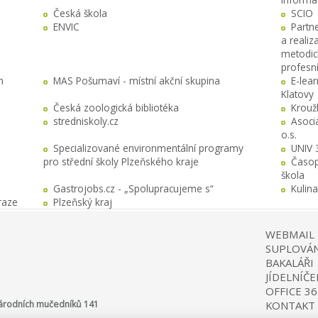
Česká škola
SCIO
ENVIC
Partn
a realiz
metodick
profesn
h
MAS Pošumaví - místní akční skupina
E-lea
Klatovy
Česká zoologická bibliotéka
Krouž
stredniskoly.cz
Asocia
o.s.
Specializované environmentální programy
UNIV 
pro střední školy Plzeňského kraje
Časop
škola
Gastrojobs.cz - „Spolupracujeme s“
Kulin
raze
Plzeňský kraj
WEBMAIL
SUPLOVÁN
BAKALÁŘI
JÍDELNÍČE
OFFICE 36
 Národních mučedníků 141
KONTAKT