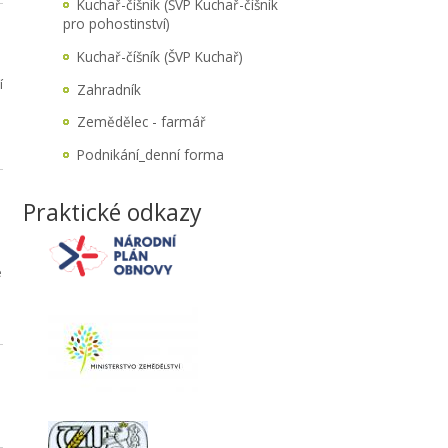
Kuchař-číšník (ŠVP Kuchař-číšník
pro pohostinství)
Kuchař-číšník (ŠVP Kuchař)
í
Zahradník
Zemědělec - farmář
Podnikání_denní forma
Praktické odkazy
e