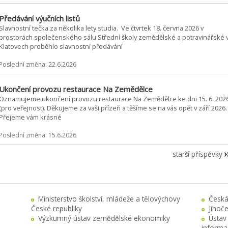
Předávání výučních listů
Slavnostní tečka za několika lety studia. Ve čtvrtek 18. června 2026 v
prostorách společenského sálu Střední školy zemědělské a potravinářské 
Klatovech proběhlo slavnostní předávání
Poslední změna: 22.6.2026
Ukončení provozu restaurace Na Zemědělce
Oznamujeme ukončení provozu restaurace Na Zemědělce ke dni 15. 6. 202
(pro veřejnost). Děkujeme za vaši přízeň a těšíme se na vás opět v září 2026.
Přejeme vám krásné
Poslední změna: 15.6.2026
starší příspěvky
Ministerstvo školství, mládeže a tělovýchovy
Česká
České republiky
Jihoč
Výzkumný ústav zemědělské ekonomiky
Ústav
informa