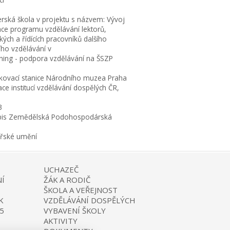
erská škola v projektu s názvem: Vývoj
ace programu vzdělávání lektorů,
ých a řídících pracovníků dalšího
ího vzdělávání v
rning - podpora vzdělávání na ŠSZP
kovací stanice Národního muzea Praha
ce institucí vzdělávání dospělých ČR,
3
is Zemědělská Podohospodárská
ařské umění
UCHAZEČ
Í
ŽÁK A RODIČ
ŠKOLA A VEŘEJNOST
K
VZDĚLÁVÁNÍ DOSPĚLÝCH
5
VYBAVENÍ ŠKOLY
AKTIVITY