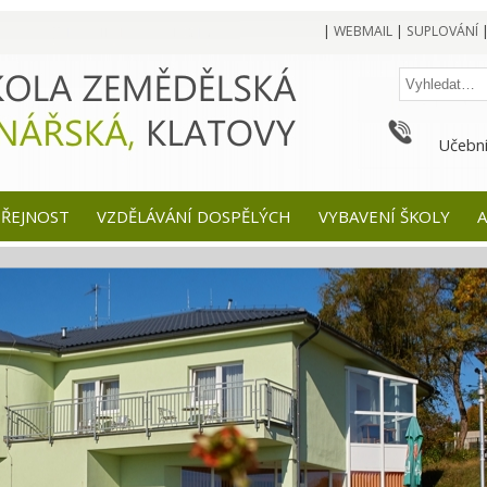
|
WEBMAIL
|
SUPLOVÁNÍ
Učební
EŘEJNOST
VZDĚLÁVÁNÍ DOSPĚLÝCH
VYBAVENÍ ŠKOLY
A