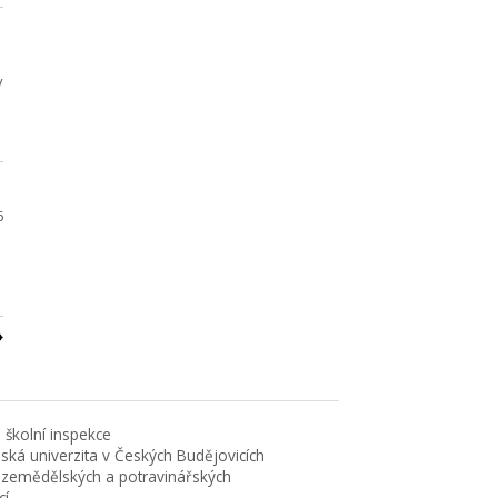
v
6
 školní inspekce
eská univerzita v Českých Budějovicích
 zemědělských a potravinářských
cí