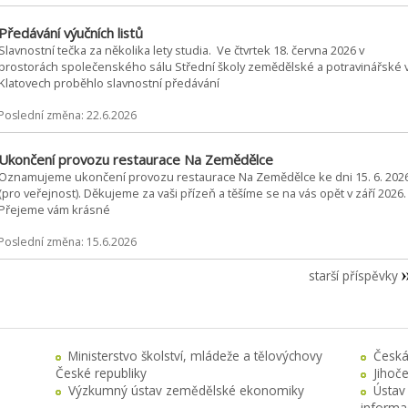
Předávání výučních listů
Slavnostní tečka za několika lety studia. Ve čtvrtek 18. června 2026 v
prostorách společenského sálu Střední školy zemědělské a potravinářské 
Klatovech proběhlo slavnostní předávání
Poslední změna: 22.6.2026
Ukončení provozu restaurace Na Zemědělce
Oznamujeme ukončení provozu restaurace Na Zemědělce ke dni 15. 6. 202
(pro veřejnost). Děkujeme za vaši přízeň a těšíme se na vás opět v září 2026.
Přejeme vám krásné
Poslední změna: 15.6.2026
starší příspěvky
Ministerstvo školství, mládeže a tělovýchovy
Česká
České republiky
Jihoč
Výzkumný ústav zemědělské ekonomiky
Ústav
informa