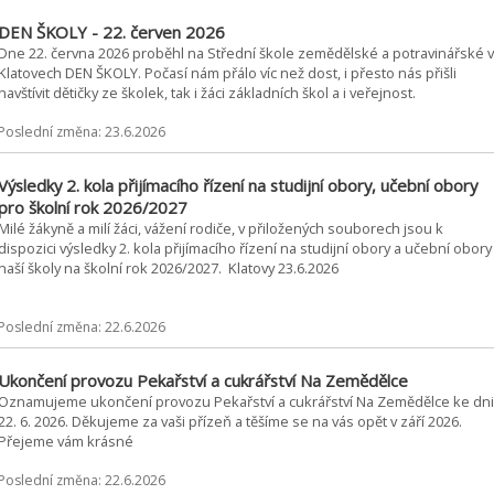
DEN ŠKOLY - 22. červen 2026
Dne 22. června 2026 proběhl na Střední škole zemědělské a potravinářské v
Klatovech DEN ŠKOLY. Počasí nám přálo víc než dost, i přesto nás přišli
navštívit dětičky ze školek, tak i žáci základních škol a i veřejnost.
Poslední změna: 23.6.2026
Výsledky 2. kola přijímacího řízení na studijní obory, učební obory
pro školní rok 2026/2027
Milé žákyně a milí žáci, vážení rodiče, v přiložených souborech jsou k
dispozici výsledky 2. kola přijímacího řízení na studijní obory a učební obory
naší školy na školní rok 2026/2027. Klatovy 23.6.2026
Poslední změna: 22.6.2026
Ukončení provozu Pekařství a cukrářství Na Zemědělce
Oznamujeme ukončení provozu Pekařství a cukrářství Na Zemědělce ke dni
22. 6. 2026. Děkujeme za vaši přízeň a těšíme se na vás opět v září 2026.
Přejeme vám krásné
Poslední změna: 22.6.2026