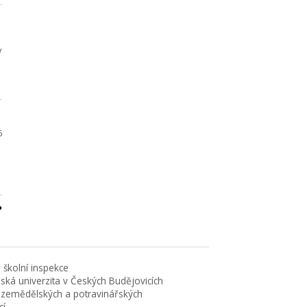
v
6
 školní inspekce
eská univerzita v Českých Budějovicích
 zemědělských a potravinářských
cí