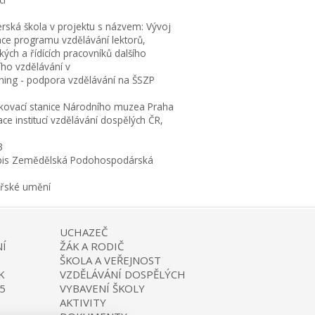
erská škola v projektu s názvem: Vývoj
ace programu vzdělávání lektorů,
ých a řídících pracovníků dalšího
ího vzdělávání v
rning - podpora vzdělávání na ŠSZP
kovací stanice Národního muzea Praha
ce institucí vzdělávání dospělých ČR,
3
is Zemědělská Podohospodárská
ařské umění
UCHAZEČ
Í
ŽÁK A RODIČ
ŠKOLA A VEŘEJNOST
K
VZDĚLÁVÁNÍ DOSPĚLÝCH
5
VYBAVENÍ ŠKOLY
AKTIVITY