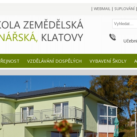
|
WEBMAIL
|
SUPLOVÁNÍ
Učební
EŘEJNOST
VZDĚLÁVÁNÍ DOSPĚLÝCH
VYBAVENÍ ŠKOLY
A