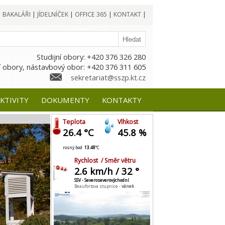
|
BAKALÁŘI
|
JÍDELNÍČEK
|
OFFICE 365
|
KONTAKT
|
Studijní obory: +420 376 326 280
 obory, nástavbový obor: +420 376 311 605
sekretariat@sszp.kt.cz
KTIVITY
DOKUMENTY
KONTAKTY
Teplota
Vlhkost
26.4 °C
45.8 %
rosný bod
13.48
°C
Rychlost / Směr větru
2.6 km/h / 32 °
SSV - Severoseverovýchodní
Beaufortova stupnice -
vánek