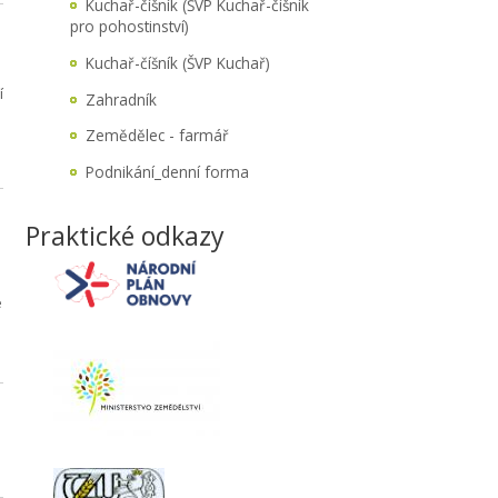
Kuchař-číšník (ŠVP Kuchař-číšník
pro pohostinství)
Kuchař-číšník (ŠVP Kuchař)
í
Zahradník
Zemědělec - farmář
Podnikání_denní forma
Praktické odkazy
e