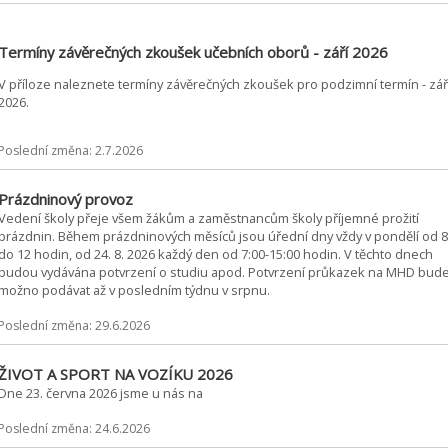
Termíny závěrečných zkoušek učebních oborů - září 2026
V příloze naleznete termíny závěrečných zkoušek pro podzimní termín - zář
2026.
Poslední změna: 2.7.2026
Prázdninový provoz
Vedení školy přeje všem žákům a zaměstnancům školy příjemné prožití
prázdnin. Během prázdninových měsíců jsou úřední dny vždy v pondělí od 8
do 12 hodin, od 24. 8. 2026 každý den od 7:00-15:00 hodin. V těchto dnech
budou vydávána potvrzení o studiu apod. Potvrzení průkazek na MHD bud
možno podávat až v posledním týdnu v srpnu.
Poslední změna: 29.6.2026
ŽIVOT A SPORT NA VOZÍKU 2026
Dne 23. června 2026 jsme u nás na
Poslední změna: 24.6.2026