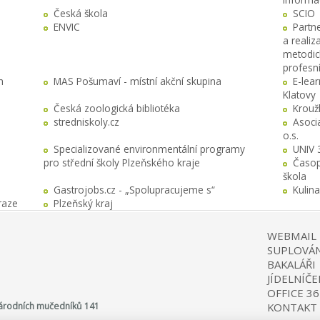
Česká škola
SCIO
ENVIC
Partn
a realiz
metodick
profesn
h
MAS Pošumaví - místní akční skupina
E-lea
Klatovy
Česká zoologická bibliotéka
Krouž
stredniskoly.cz
Asocia
o.s.
Specializované environmentální programy
UNIV 
pro střední školy Plzeňského kraje
Časop
škola
Gastrojobs.cz - „Spolupracujeme s“
Kulin
raze
Plzeňský kraj
WEBMAIL
SUPLOVÁN
BAKALÁŘI
JÍDELNÍČE
OFFICE 36
 Národních mučedníků 141
KONTAKT