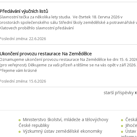
Předávání výučních listů
Slavnostní tečka za několika lety studia. Ve čtvrtek 18. června 2026 v
prostorách společenského sálu Střední školy zemědělské a potravinářské 
Klatovech proběhlo slavnostní předávání
Poslední změna: 22.6.2026
Ukončení provozu restaurace Na Zemědělce
Oznamujeme ukončení provozu restaurace Na Zemědělce ke dni 15. 6. 202
(pro veřejnost). Děkujeme za vaši přízeň a těšíme se na vás opět v září 2026.
Přejeme vám krásné
Poslední změna: 15.6.2026
starší příspěvky
Ministerstvo školství, mládeže a tělovýchovy
Česká
České republiky
Jihoč
Výzkumný ústav zemědělské ekonomiky
Ústav
informa