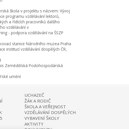
erská škola v projektu s názvem: Vývoj
ace programu vzdělávání lektorů,
ých a řídících pracovníků dalšího
ího vzdělávání v
rning - podpora vzdělávání na ŠSZP
kovací stanice Národního muzea Praha
ce institucí vzdělávání dospělých ČR,
3
is Zemědělská Podohospodárská
ařské umění
UCHAZEČ
Í
ŽÁK A RODIČ
ŠKOLA A VEŘEJNOST
K
VZDĚLÁVÁNÍ DOSPĚLÝCH
5
VYBAVENÍ ŠKOLY
AKTIVITY