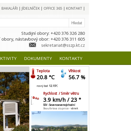
|
BAKALÁŘI
|
JÍDELNÍČEK
|
OFFICE 365
|
KONTAKT
|
Studijní obory: +420 376 326 280
 obory, nástavbový obor: +420 376 311 605
sekretariat@sszp.kt.cz
KTIVITY
DOKUMENTY
KONTAKTY
Teplota
Vlhkost
20.8 °C
56.7 %
rosný bod
12.15
°C
Rychlost / Směr větru
3.9 km/h / 23 °
SSV - Severoseverovýchodní
Beaufortova stupnice -
vánek