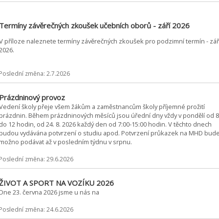
Termíny závěrečných zkoušek učebních oborů - září 2026
V příloze naleznete termíny závěrečných zkoušek pro podzimní termín - zář
2026.
Poslední změna: 2.7.2026
Prázdninový provoz
Vedení školy přeje všem žákům a zaměstnancům školy příjemné prožití
prázdnin. Během prázdninových měsíců jsou úřední dny vždy v pondělí od 8
do 12 hodin, od 24. 8. 2026 každý den od 7:00-15:00 hodin. V těchto dnech
budou vydávána potvrzení o studiu apod. Potvrzení průkazek na MHD bud
možno podávat až v posledním týdnu v srpnu.
Poslední změna: 29.6.2026
ŽIVOT A SPORT NA VOZÍKU 2026
Dne 23. června 2026 jsme u nás na
Poslední změna: 24.6.2026