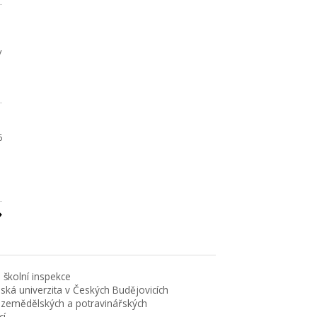
v
6
 školní inspekce
eská univerzita v Českých Budějovicích
 zemědělských a potravinářských
cí