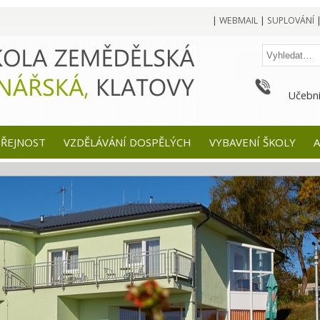
|
WEBMAIL
|
SUPLOVÁNÍ
Učební
EŘEJNOST
VZDĚLÁVÁNÍ DOSPĚLÝCH
VYBAVENÍ ŠKOLY
A