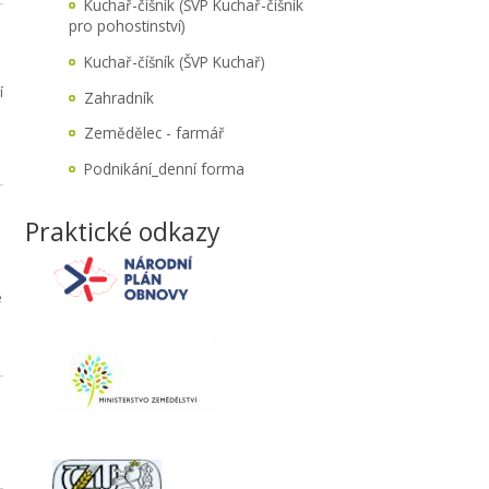
Kuchař-číšník (ŠVP Kuchař-číšník
pro pohostinství)
Kuchař-číšník (ŠVP Kuchař)
í
Zahradník
Zemědělec - farmář
Podnikání_denní forma
Praktické odkazy
e