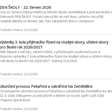
DEN ŠKOLY - 22. červen 2026
Dne 22. června 2026 proběhl na Střední škole zemědělské a potravinářské v
Klatovech DEN ŠKOLY. Počasí nám přálo víc než dost, i přesto nás přišli
navštívit dětičky ze školek, tak i žáci základních škol a i veřejnost.
Poslední změna: 23.6.2026
Výsledky 2. kola přijímacího řízení na studijní obory, učební obory
pro školní rok 2026/2027
Milé žákyně a milí žáci, vážení rodiče, v přiložených souborech jsou k
dispozici výsledky 2. kola přijímacího řízení na studijní obory a učební obory
naší školy na školní rok 2026/2027. Klatovy 23.6.2026
Poslední změna: 22.6.2026
Ukončení provozu Pekařství a cukrářství Na Zemědělce
Oznamujeme ukončení provozu Pekařství a cukrářství Na Zemědělce ke dni
22. 6. 2026. Děkujeme za vaši přízeň a těšíme se na vás opět v září 2026.
Přejeme vám krásné
Poslední změna: 22.6.2026