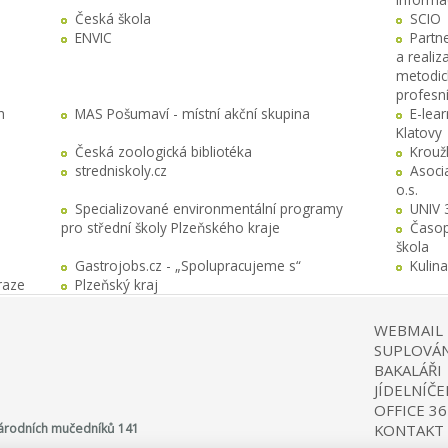
Česká škola
SCIO
ENVIC
Partn
a realiz
metodick
profesn
h
MAS Pošumaví - místní akční skupina
E-lea
Klatovy
Česká zoologická bibliotéka
Krouž
stredniskoly.cz
Asocia
o.s.
Specializované environmentální programy
UNIV 
pro střední školy Plzeňského kraje
Časop
škola
Gastrojobs.cz - „Spolupracujeme s“
Kulin
raze
Plzeňský kraj
WEBMAIL
SUPLOVÁN
BAKALÁŘI
JÍDELNÍČE
OFFICE 36
 Národních mučedníků 141
KONTAKT