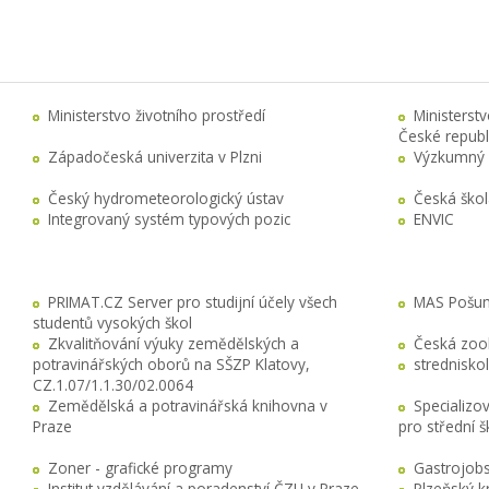
Ministerstvo životního prostředí
Ministerst
České republ
Západočeská univerzita v Plzni
Výzkumný 
Český hydrometeorologický ústav
Česká ško
Integrovaný systém typových pozic
ENVIC
PRIMAT.CZ Server pro studijní účely všech
MAS Pošuma
studentů vysokých škol
Zkvalitňování výuky zemědělských a
Česká zool
potravinářských oborů na SŠZP Klatovy,
stredniskol
CZ.1.07/1.1.30/02.0064
Zemědělská a potravinářská knihovna v
Specializo
Praze
pro střední 
Zoner - grafické programy
Gastrojobs
Institut vzdělávání a poradenství ČZU v Praze
Plzeňský k