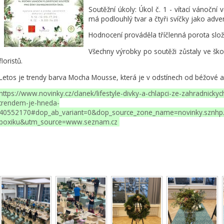
Soutěžní úkoly: Úkol č. 1 - vítací vánoční 
má podlouhlý tvar a čtyři svíčky jako adven
Hodnocení prováděla tříčlenná porota slož
Všechny výrobky po soutěži zůstaly ve škol
floristů.
Letos je trendy barva Mocha Mousse, která je v odstínech od béžové 
https://www.novinky.cz/clanek/lifestyle-divky-a-chlapci-ze-zahradnicky
trendem-je-hneda-
40552170#dop_ab_variant=0&dop_source_zone_name=novinky.szn
boxiku&utm_source=www.seznam.cz