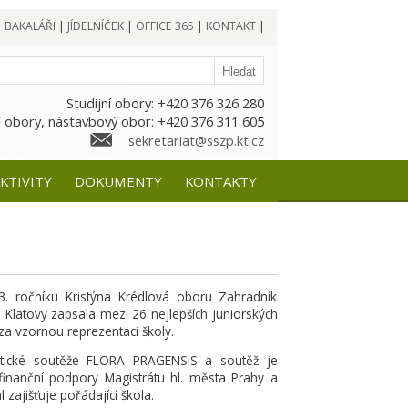
|
BAKALÁŘI
|
JÍDELNÍČEK
|
OFFICE 365
|
KONTAKT
|
Studijní obory: +420 376 326 280
 obory, nástavbový obor: +420 376 311 605
sekretariat@sszp.kt.cz
KTIVITY
DOKUMENTY
KONTAKTY
3. ročníku Kristýna Krédlová oboru Zahradník
 Klatovy zapsala mezi 26 nejlepších juniorských
 za vzornou reprezentaci školy.
istické soutěže FLORA PRAGENSIS a soutěž je
inanční podpory Magistrátu hl. města Prahy a
 zajišťuje pořádající škola.