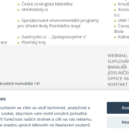
Česká zoologická bibliotéka
Krouž
stredniskoly.cz
Asocia
o.s.
Specializované environmentální programy
UNIV 
pro střední školy Plzeňského kraje
Časop
škola
Gastrojobs.cz - „Spolupracujeme s“
Kulin
raze
Plzeňský kraj
WEBMAIL
SUPLOVÁN
BAKALÁŘI
JÍDELNÍČE
OFFICE 36
 Národních mučedníků 141
KONTAKT
ies
Sou
Souhlasím se vším se uloží technické, analytické a
 cookie, abychom vám mohli umožnit pohodlné
©
Copyright 2025 Střední škola zemědělská a potravinářská, Klatovy
it funkčnost našich stránek a cílit na vás reklamu.
Nas
 snadno upravit kliknutím na Nastavení souborů