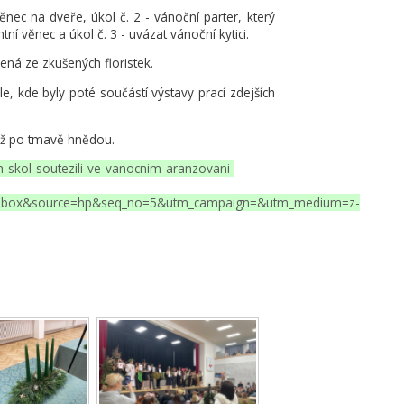
věnec na dveře, úkol č. 2 - vánoční parter, který
tní věnec a úkol č. 3 -
uvázat vánoční kytici.
ená ze zkušených floristek.
e, kde byly poté součástí výstavy prací zdejších
až po tmavě hnědou.
ch-skol-soutezili-ve-vanocnim-aranzovani-
hp.box&source=hp&seq_no=5&utm_campaign=&utm_medium=z-