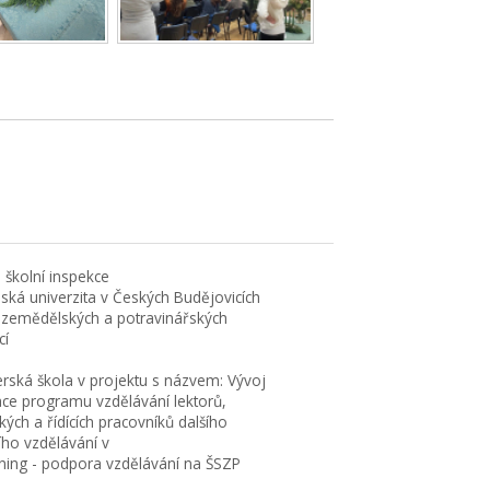
 školní inspekce
eská univerzita v Českých Budějovicích
 zemědělských a potravinářských
cí
erská škola v projektu s názvem: Vývoj
ace programu vzdělávání lektorů,
ých a řídících pracovníků dalšího
ího vzdělávání v
rning - podpora vzdělávání na ŠSZP