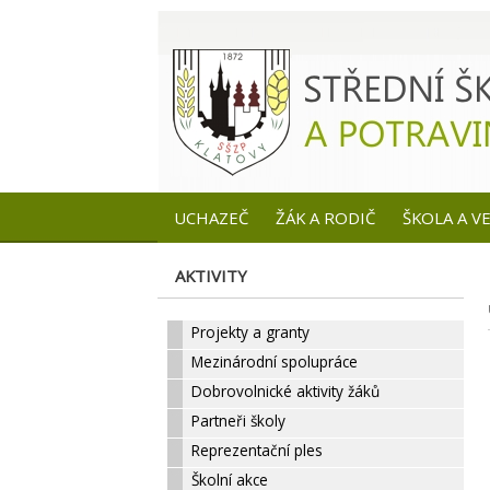
UCHAZEČ
ŽÁK A RODIČ
ŠKOLA A V
AKTIVITY
Projekty a granty
Mezinárodní spolupráce
Dobrovolnické aktivity žáků
Partneři školy
Reprezentační ples
Školní akce