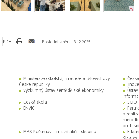
PDF
Poslední změna: 8.12.2025
Ministerstvo školství, mládeže a tělovýchovy
Česká
České republiky
Jihoč
Výzkumný ústav zemědělské ekonomiky
Ústav
informa
Česká škola
SCIO
ENVIC
Partn
a realiz
metodick
profesn
h
MAS Pošumaví - místní akční skupina
E-lea
Klatovy