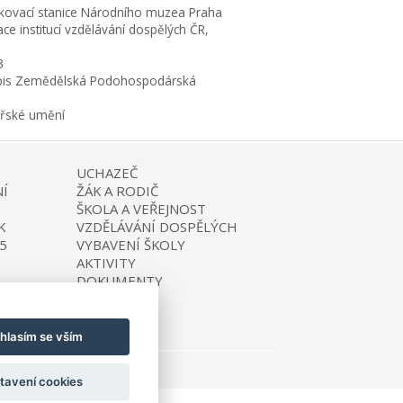
kovací stanice Národního muzea Praha
ce institucí vzdělávání dospělých ČR,
3
is Zemědělská Podohospodárská
ařské umění
UCHAZEČ
Í
ŽÁK A RODIČ
ŠKOLA A VEŘEJNOST
K
VZDĚLÁVÁNÍ DOSPĚLÝCH
5
VYBAVENÍ ŠKOLY
AKTIVITY
DOKUMENTY
KONTAKTY
hlasím se vším
tavení cookies