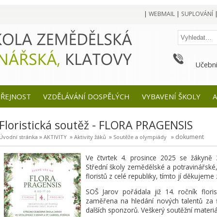
|
WEBMAIL
|
SUPLOVÁNÍ
Učební
EŘEJNOST
VZDĚLÁVÁNÍ DOSPĚLÝCH
VYBAVENÍ ŠKOLY
A
Floristická soutěž - FLORA PRAGENSIS
»
»
»
» dokument
Úvodní stránka
AKTIVITY
Aktivity žáků
Soutěže a olympiády
Ve čtvrtek 4. prosince 2025 se žákyně 
Střední školy zemědělské a potravinářské,
floristů z celé republiky, tímto jí děkujeme
SOŠ Jarov pořádala již 14. ročník flor
zaměřena na hledání nových talentů za f
dalších sponzorů. Veškerý soutěžní materiál