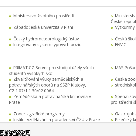
Ministerstvo životního prostředí
Ministerst
České republ
Západočeská univerzita v Plzni
Výzkumný 
Český hydrometeorologický ústav
Česká ško
Integrovaný systém typových pozic
ENVIC
PRIMAT.CZ Server pro studijní účely všech
MAS Pošuma
studentů vysokých škol
Zkvalitňování výuky zemědělských a
Česká zool
potravinářských oborů na SŠZP Klatovy,
stredniskol
CZ.1.07/1.1.30/02.0064
Zemědělská a potravinářská knihovna v
Specializo
Praze
pro střední 
Zoner - grafické programy
Gastrojobs
Institut vzdělávání a poradenství ČZU v Praze
Plzeňský k