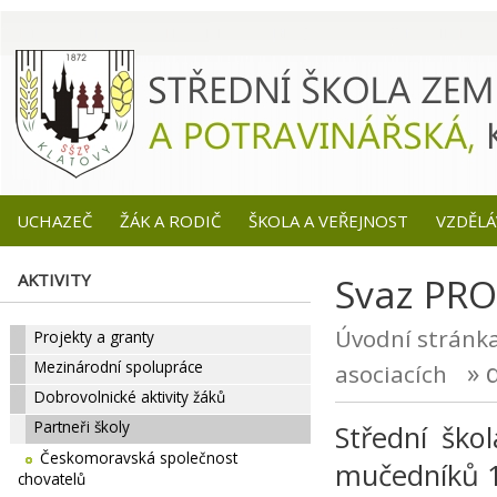
UCHAZEČ
ŽÁK A RODIČ
ŠKOLA A VEŘEJNOST
VZDĚLÁ
AKTIVITY
Svaz PRO
Úvodní stránk
Projekty a granty
» d
Mezinárodní spolupráce
asociacích
Dobrovolnické aktivity žáků
Partneři školy
Střední ško
Českomoravská společnost
mučedníků 1
chovatelů