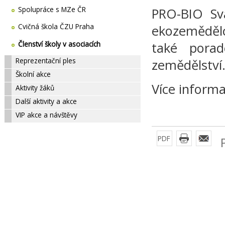
Spolupráce s MZe ČR
PRO-BIO Sva
Cvičná škola ČZU Praha
ekozemědělc
Členství školy v asociacích
také porad
Reprezentační ples
zemědělství
Školní akce
Více inform
Aktivity žáků
Další aktivity a akce
VIP akce a návštěvy
PDF