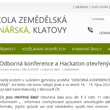
|
WEBMAIL
|
SUPLOVÁNÍ
Učební
EŘEJNOST
VZDĚLÁVÁNÍ DOSPĚLÝCH
VYBAVENÍ ŠKOLY
A
Odborná konference a Hackaton otevřenýc
»
»
» dokument
Úvodní stránka
ŽÁK A RODIČ
Úspěchy žáků
Každý podzim v sušickém gymnáziu probíhá "ODBORNÁ KONFERE
KRAJE". Ani tento rok tomu nebylo jinak a ve dnech 18. - 19. října 2024s
byl také Karel Klatovský z Microsoft ČR.
Co jsou otevřená data?
Otevřená data jsou dle § 3 odst. 11 zák
informacím „… informace zveřejňované způsobem umožňujícím dálk
formátu, jejichž způsob ani účel následného využití není omezen