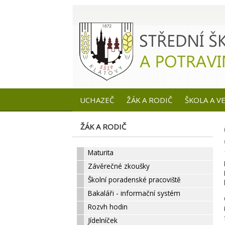
UCHAZEČ
ŽÁK A RODIČ
ŠKOLA A V
ŽÁK A RODIČ
Maturita
Závěrečné zkoušky
Školní poradenské pracoviště
Bakaláři - informační systém
Rozvh hodin
Jídelníček