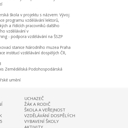
cí
erská škola v projektu s názvem: Vývoj
ace programu vzdělávání lektorů,
ých a řídících pracovníků dalšího
ího vzdělávání v
rning - podpora vzdělávání na ŠSZP
kovací stanice Národního muzea Praha
ce institucí vzdělávání dospělých ČR,
3
is Zemědělská Podohospodárská
ařské umění
UCHAZEČ
Í
ŽÁK A RODIČ
ŠKOLA A VEŘEJNOST
K
VZDĚLÁVÁNÍ DOSPĚLÝCH
5
VYBAVENÍ ŠKOLY
AKTIVITY