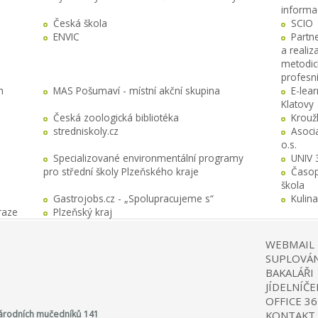
informa
Česká škola
SCIO
ENVIC
Partn
a realiz
metodick
profesn
h
MAS Pošumaví - místní akční skupina
E-lea
Klatovy
Česká zoologická bibliotéka
Krouž
stredniskoly.cz
Asocia
o.s.
Specializované environmentální programy
UNIV 
pro střední školy Plzeňského kraje
Časop
škola
Gastrojobs.cz - „Spolupracujeme s“
Kulin
raze
Plzeňský kraj
WEBMAIL
SUPLOVÁN
BAKALÁŘI
JÍDELNÍČE
OFFICE 36
 Národních mučedníků 141
KONTAKT