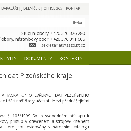
|
BAKALÁŘI
|
JÍDELNÍČEK
|
OFFICE 365
|
KONTAKT
|
Studijní obory: +420 376 326 280
 obory, nástavbový obor: +420 376 311 605
sekretariat@sszp.kt.cz
KTIVITY
DOKUMENTY
KONTAKTY
h dat Plzeňského kraje
NCE A HACKATON OTEVŘENÝCH DAT PLZEŇSKÉHO
e i žáci naší školy účastnili..Mezi přednášejícími
ona č. 106/1999 Sb. o svobodném přístupu k
ový přístup v otevřeném a strojově čitelném
 a které jsou evidovány v národním katalogu