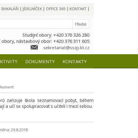
|
BAKALÁŘI
|
JÍDELNÍČEK
|
OFFICE 365
|
KONTAKT
|
Studijní obory: +420 376 326 280
 obory, nástavbový obor: +420 376 311 605
sekretariat@sszp.kt.cz
KTIVITY
DOKUMENTY
KONTAKTY
kument
orů zařizuje škola seznamovací pobyt, během
í a učí se spolupracovat s učiteli i mezi sebou.
měna: 29.8.2018