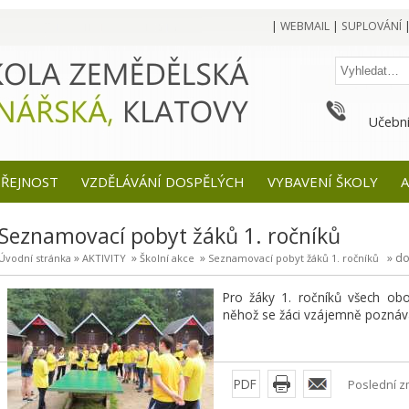
|
WEBMAIL
|
SUPLOVÁNÍ
Učební
EŘEJNOST
VZDĚLÁVÁNÍ DOSPĚLÝCH
VYBAVENÍ ŠKOLY
A
Seznamovací pobyt žáků 1. ročníků
»
»
»
» do
Úvodní stránka
AKTIVITY
Školní akce
Seznamovací pobyt žáků 1. ročníků
Pro žáky 1. ročníků všech ob
něhož se žáci vzájemně poznávaj
PDF
Poslední z