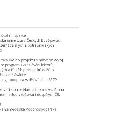
 školní inspekce
eská univerzita v Českých Budějovicích
 zemědělských a potravinářských
cí
erská škola v projektu s názvem: Vývoj
ace programu vzdělávání lektorů,
ých a řídících pracovníků dalšího
ího vzdělávání v
rning - podpora vzdělávání na ŠSZP
kovací stanice Národního muzea Praha
ce institucí vzdělávání dospělých ČR,
3
is Zemědělská Podohospodárská