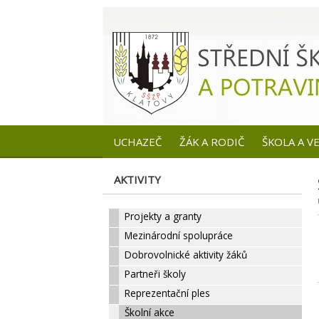
UCHAZEČ
ŽÁK A RODIČ
ŠKOLA A V
AKTIVITY
Projekty a granty
Mezinárodní spolupráce
Dobrovolnické aktivity žáků
Partneři školy
Reprezentační ples
Školní akce