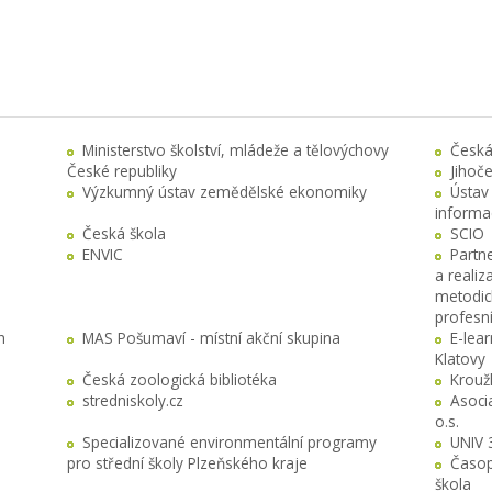
Ministerstvo školství, mládeže a tělovýchovy
Česká
České republiky
Jihoč
Výzkumný ústav zemědělské ekonomiky
Ústav
informa
Česká škola
SCIO
ENVIC
Partn
a realiz
metodick
profesn
h
MAS Pošumaví - místní akční skupina
E-lea
Klatovy
Česká zoologická bibliotéka
Krouž
stredniskoly.cz
Asocia
o.s.
Specializované environmentální programy
UNIV 
pro střední školy Plzeňského kraje
Časop
škola