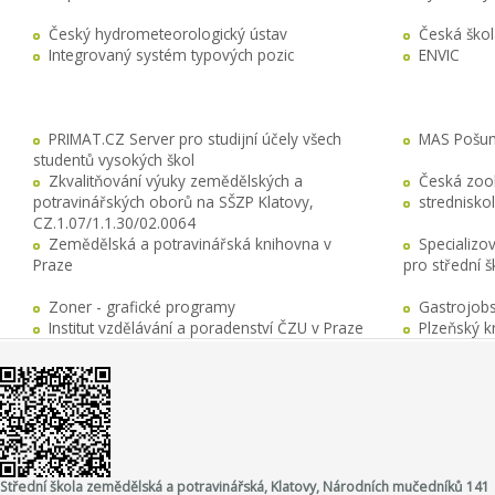
Český hydrometeorologický ústav
Česká ško
Integrovaný systém typových pozic
ENVIC
PRIMAT.CZ Server pro studijní účely všech
MAS Pošuma
studentů vysokých škol
Zkvalitňování výuky zemědělských a
Česká zool
potravinářských oborů na SŠZP Klatovy,
stredniskol
CZ.1.07/1.1.30/02.0064
Zemědělská a potravinářská knihovna v
Specializo
Praze
pro střední 
Zoner - grafické programy
Gastrojobs
Institut vzdělávání a poradenství ČZU v Praze
Plzeňský k
Střední škola zemědělská a potravinářská, Klatovy, Národních mučedníků 141