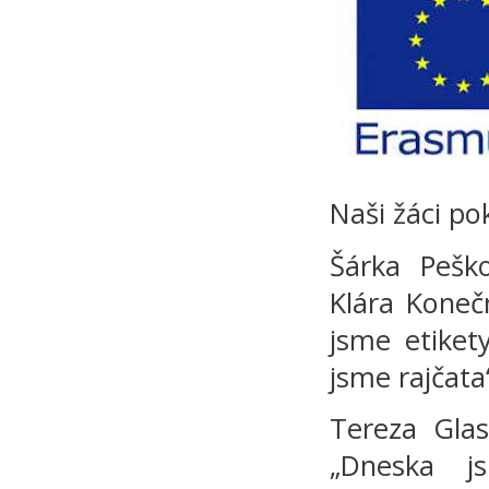
Naši žáci pok
Šárka Pešk
Klára Koneč
jsme etiket
jsme rajčata
Tereza Glas
„Dneska js