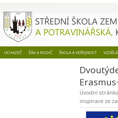
UCHAZEČ
ŽÁK A RODIČ
ŠKOLA A VEŘEJNOST
VZDĚLÁ
Dvoutýde
Erasmus+
Úvodní stránk
inspirace ze za