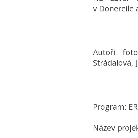
v Donereile 
Autoři fot
Strádalová, 
Program: E
Název projek