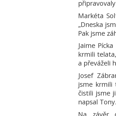
připravovaly
Markéta Sol
„Dneska jsme
Pak jsme záh
Jaime Pícka
krmili telat
a převáželi 
Josef Zábra
jsme krmili
čistili jsme
napsal Tony
Na závěr d