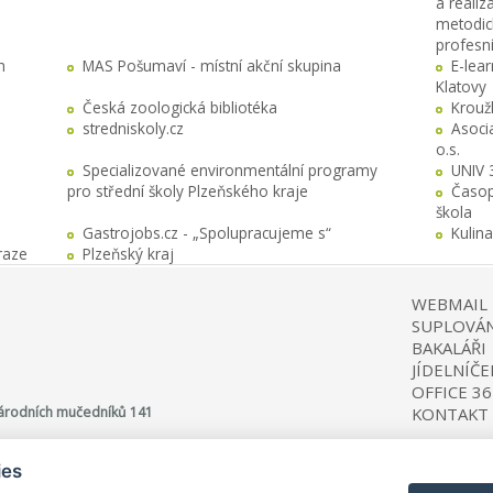
a realiz
metodick
profesn
h
MAS Pošumaví - místní akční skupina
E-lea
Klatovy
Česká zoologická bibliotéka
Krouž
stredniskoly.cz
Asocia
o.s.
Specializované environmentální programy
UNIV 
pro střední školy Plzeňského kraje
Časop
škola
Gastrojobs.cz - „Spolupracujeme s“
Kulin
raze
Plzeňský kraj
WEBMAIL
SUPLOVÁN
BAKALÁŘI
JÍDELNÍČE
OFFICE 36
 Národních mučedníků 141
KONTAKT
ies