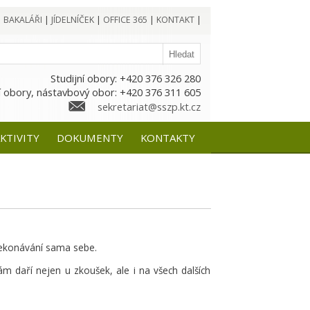
|
BAKALÁŘI
|
JÍDELNÍČEK
|
OFFICE 365
|
KONTAKT
|
Studijní obory: +420 376 326 280
 obory, nástavbový obor: +420 376 311 605
sekretariat@sszp.kt.cz
KTIVITY
DOKUMENTY
KONTAKTY
překonávání sama sebe.
m daří nejen u zkoušek, ale i na všech dalších