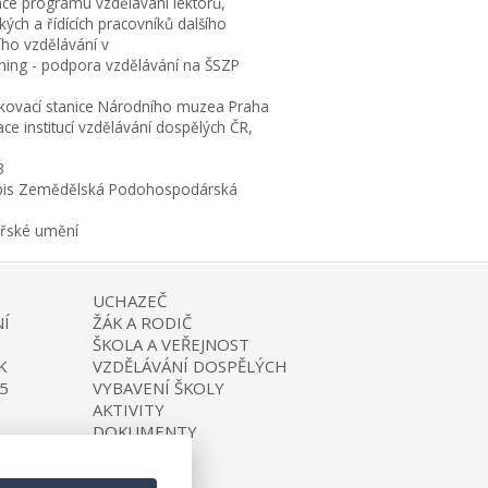
ace programu vzdělávání lektorů,
ých a řídících pracovníků dalšího
ího vzdělávání v
rning - podpora vzdělávání na ŠSZP
kovací stanice Národního muzea Praha
ce institucí vzdělávání dospělých ČR,
3
is Zemědělská Podohospodárská
ařské umění
UCHAZEČ
Í
ŽÁK A RODIČ
ŠKOLA A VEŘEJNOST
K
VZDĚLÁVÁNÍ DOSPĚLÝCH
5
VYBAVENÍ ŠKOLY
AKTIVITY
DOKUMENTY
KONTAKTY