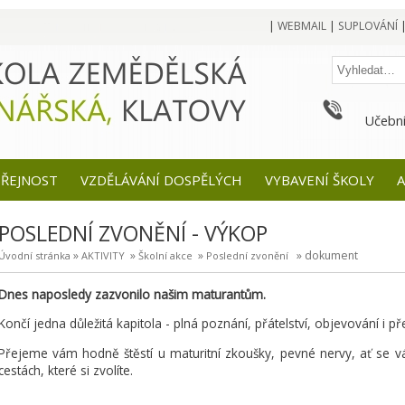
|
WEBMAIL
|
SUPLOVÁNÍ
Učební
EŘEJNOST
VZDĚLÁVÁNÍ DOSPĚLÝCH
VYBAVENÍ ŠKOLY
A
POSLEDNÍ ZVONĚNÍ - VÝKOP
»
»
»
» dokument
Úvodní stránka
AKTIVITY
Školní akce
Poslední zvonění
Dnes naposledy zazvonilo našim maturantům.
Končí jedna důležitá kapitola - plná poznání, přátelství, objevování i 
Přejeme vám hodně štěstí u maturitní zkoušky, pevné nervy, ať se vá
cestách, které si zvolíte.