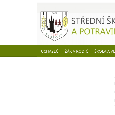
UCHAZEČ
ŽÁK A RODIČ
ŠKOLA A V