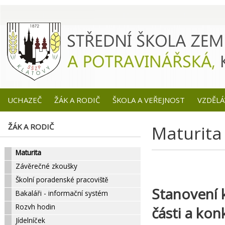
UCHAZEČ
ŽÁK A RODIČ
ŠKOLA A VEŘEJNOST
VZDĚLÁ
ŽÁK A RODIČ
Maturita
Maturita
Závěrečné zkoušky
Školní poradenské pracoviště
Stanovení 
Bakaláři - informační systém
Rozvh hodin
části a ko
Jídelníček