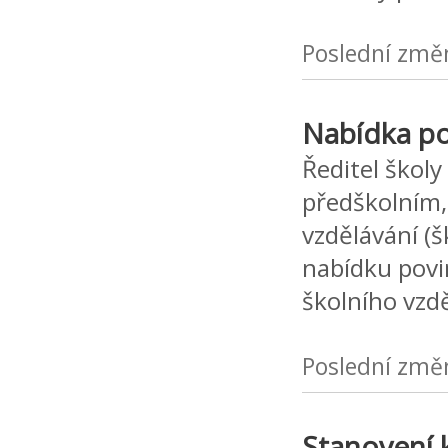
Poslední změ
Nabídka po
Ředitel školy
předškolním,
vzdělávání (š
nabídku povi
školního vzd
Poslední změ
Stanovení 