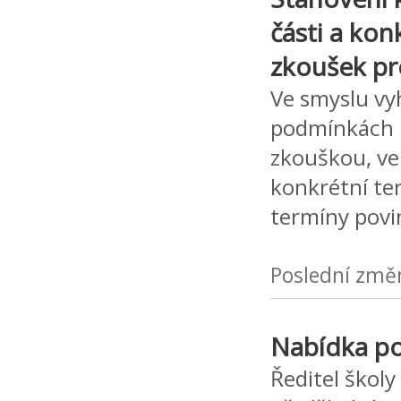
části a ko
zkoušek pro
Ve smyslu vyh
podmínkách u
zkouškou, ve 
konkrétní te
termíny pov
Poslední změ
Nabídka po
Ředitel školy