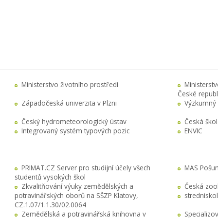
Ministerstvo životního prostředí
Ministerst
České republ
Západočeská univerzita v Plzni
Výzkumný 
Český hydrometeorologický ústav
Česká ško
Integrovaný systém typových pozic
ENVIC
PRIMAT.CZ Server pro studijní účely všech
MAS Pošuma
studentů vysokých škol
Zkvalitňování výuky zemědělských a
Česká zool
potravinářských oborů na SŠZP Klatovy,
stredniskol
CZ.1.07/1.1.30/02.0064
Zemědělská a potravinářská knihovna v
Specializo