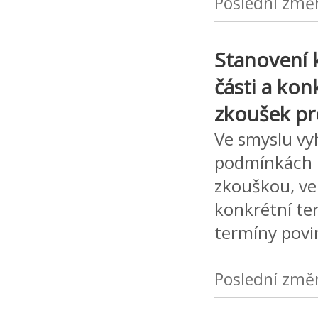
Poslední změ
Stanovení 
části a ko
zkoušek pro
Ve smyslu vyh
podmínkách u
zkouškou, ve 
konkrétní te
termíny pov
Poslední změ