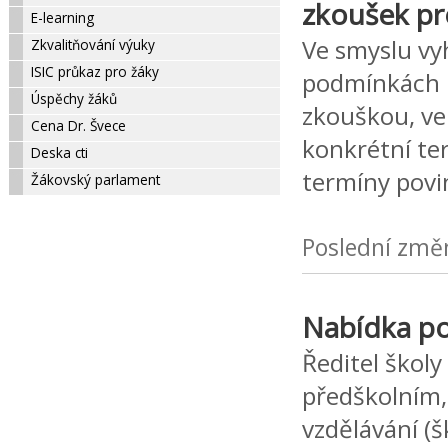
zkoušek pro
E-learning
Ve smyslu vyh
Zkvalitňování výuky
ISIC průkaz pro žáky
podmínkách u
Úspěchy žáků
zkouškou, ve 
Cena Dr. Švece
konkrétní te
Deska cti
termíny pov
Žákovský parlament
Poslední změ
Nabídka po
Ředitel školy
předškolním,
vzdělávání (š