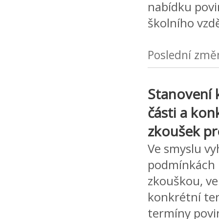
nabídku povi
školního vzd
Poslední změ
Stanovení 
části a ko
zkoušek pro
Ve smyslu vyh
podmínkách u
zkouškou, ve 
konkrétní te
termíny pov