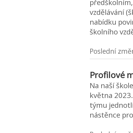
předškolním,
vzdělávání (š
nabídku povi
školního vzd
Poslední změ
Profilové 
Na naší škole
května 2023.
týmu jednotli
nástěnce pr