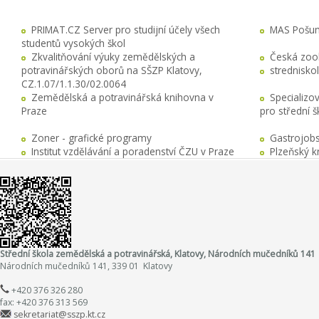
PRIMAT.CZ Server pro studijní účely všech
MAS Pošuma
studentů vysokých škol
Zkvalitňování výuky zemědělských a
Česká zool
potravinářských oborů na SŠZP Klatovy,
stredniskol
CZ.1.07/1.1.30/02.0064
Zemědělská a potravinářská knihovna v
Specializo
Praze
pro střední 
Zoner - grafické programy
Gastrojobs
Institut vzdělávání a poradenství ČZU v Praze
Plzeňský k
Střední škola zemědělská a potravinářská, Klatovy, Národních mučedníků 141
Národních mučedníků 141, 339 01 Klatovy
+420 376 326 280
fax: +420 376 313 569
sekretariat@sszp.kt.cz