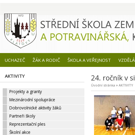
UCHAZEČ
ŽÁK A RODIČ
ŠKOLA A VEŘEJNOST
VZDĚLÁ
AKTIVITY
24. ročník v 
»
Úvodní stránka
AKTIVITY
Projekty a granty
Mezinárodní spolupráce
Dobrovolnické aktivity žáků
Partneři školy
Reprezentační ples
Školní akce