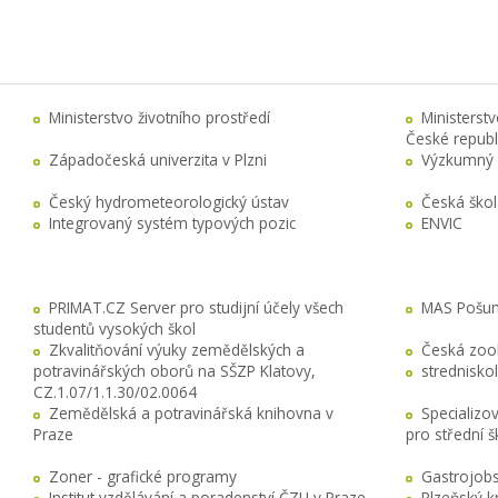
Ministerstvo životního prostředí
Ministerst
České republ
Západočeská univerzita v Plzni
Výzkumný 
Český hydrometeorologický ústav
Česká ško
Integrovaný systém typových pozic
ENVIC
PRIMAT.CZ Server pro studijní účely všech
MAS Pošuma
studentů vysokých škol
Zkvalitňování výuky zemědělských a
Česká zool
potravinářských oborů na SŠZP Klatovy,
stredniskol
CZ.1.07/1.1.30/02.0064
Zemědělská a potravinářská knihovna v
Specializo
Praze
pro střední 
Zoner - grafické programy
Gastrojobs
Institut vzdělávání a poradenství ČZU v Praze
Plzeňský k