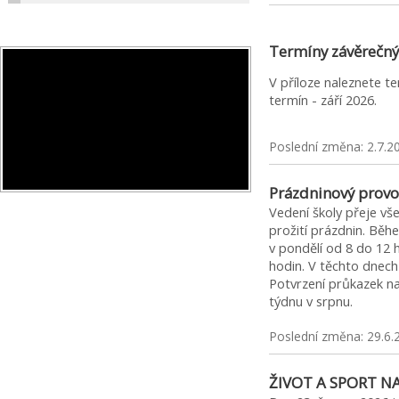
Termíny závěrečný
V příloze naleznete t
termín - září 2026.
Poslední změna: 2.7.2
Prázdninový provo
Vedení školy přeje v
prožití prázdnin. Běh
v pondělí od 8 do 12 
hodin. V těchto dnec
Potvrzení průkazek 
týdnu v srpnu.
Poslední změna: 29.6.
ŽIVOT A SPORT N