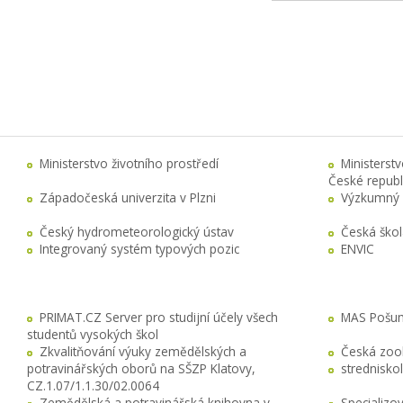
Ministerstvo životního prostředí
Ministerst
České republ
Západočeská univerzita v Plzni
Výzkumný 
Český hydrometeorologický ústav
Česká ško
Integrovaný systém typových pozic
ENVIC
PRIMAT.CZ Server pro studijní účely všech
MAS Pošuma
studentů vysokých škol
Zkvalitňování výuky zemědělských a
Česká zool
potravinářských oborů na SŠZP Klatovy,
stredniskol
CZ.1.07/1.1.30/02.0064
Zemědělská a potravinářská knihovna v
Specializo