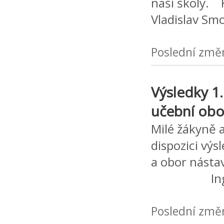
naší š
Vladislav Smo
Poslední změ
Výsledky 1.
učební obo
Milé žákyně a
dispozici výs
a obor n
Ing
Poslední změ