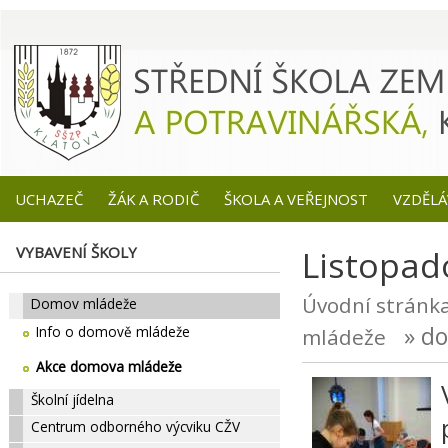
UCHAZEČ
ŽÁK A RODIČ
ŠKOLA A VEŘEJNOST
VZDĚLÁ
VYBAVENÍ ŠKOLY
Listopad
Úvodní stránk
Domov mládeže
» do
Info o domově mládeže
mládeže
Akce domova mládeže
Školní jídelna
Centrum odborného výcviku CŽV