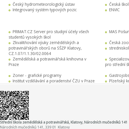
Český hydrometeorologický ústav
Česká ško
Integrovaný systém typových pozic
ENVIC
PRIMAT.CZ Server pro studijní účely všech
MAS Pošuma
studentů vysokých škol
Zkvalitňování výuky zemědělských a
Česká zool
potravinářských oborů na SŠZP Klatovy,
stredniskol
CZ.1.07/1.1.30/02.0064
Zemědělská a potravinářská knihovna v
Specializo
Praze
pro střední 
Zoner - grafické programy
Gastrojobs
Institut vzdělávání a poradenství ČZU v Praze
Plzeňský k
Střední škola zemědělská a potravinářská, Klatovy, Národních mučedníků 141
Národních mučedníků 141, 339 01 Klatovy