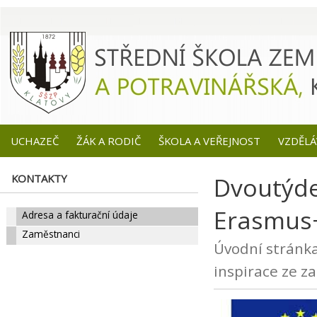
UCHAZEČ
ŽÁK A RODIČ
ŠKOLA A VEŘEJNOST
VZDĚLÁ
KONTAKTY
Dvoutýde
Erasmus+
Adresa a fakturační údaje
Zaměstnanci
Úvodní stránk
inspirace ze za