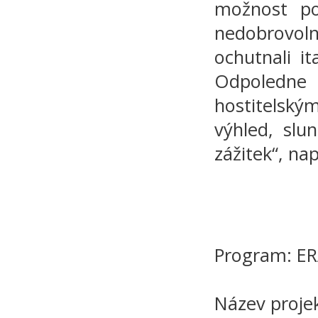
možnost po
nedobrovoln
ochutnali it
Odpoledne
hostitelský
výhled, slu
zážitek“, n
Program: E
Název projek