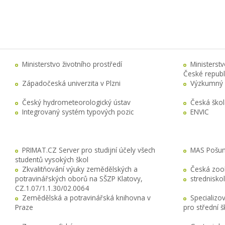
Ministerstvo životního prostředí
Ministerst
České republ
Západočeská univerzita v Plzni
Výzkumný 
Český hydrometeorologický ústav
Česká ško
Integrovaný systém typových pozic
ENVIC
PRIMAT.CZ Server pro studijní účely všech
MAS Pošuma
studentů vysokých škol
Zkvalitňování výuky zemědělských a
Česká zool
potravinářských oborů na SŠZP Klatovy,
stredniskol
CZ.1.07/1.1.30/02.0064
Zemědělská a potravinářská knihovna v
Specializo
Praze
pro střední 