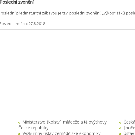
Poslední zvonění
Poslední předmaturitní zábavou je tzv. poslední zvonění, „výkop“ žáků posl
Poslední změna: 27.8.2018
Ministerstvo školství, mládeže a tělovýchovy
Česká
České republiky
Jihoč
Výzkumný ústav zemědělské ekonomiky
Ústav