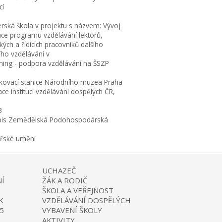
cí
erská škola v projektu s názvem: Vývoj
ace programu vzdělávání lektorů,
ých a řídících pracovníků dalšího
ího vzdělávání v
rning - podpora vzdělávání na ŠSZP
kovací stanice Národního muzea Praha
ce institucí vzdělávání dospělých ČR,
3
is Zemědělská Podohospodárská
ařské umění
UCHAZEČ
Í
ŽÁK A RODIČ
ŠKOLA A VEŘEJNOST
K
VZDĚLÁVÁNÍ DOSPĚLÝCH
5
VYBAVENÍ ŠKOLY
AKTIVITY