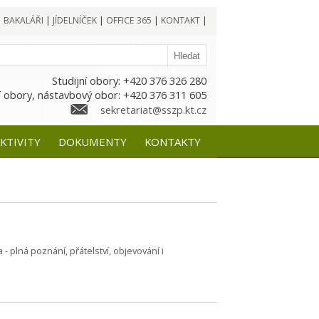
|
BAKALÁŘI
|
JÍDELNÍČEK
|
OFFICE 365
|
KONTAKT
|
Studijní obory: +420 376 326 280
 obory, nástavbový obor: +420 376 311 605
sekretariat@sszp.kt.cz
KTIVITY
DOKUMENTY
KONTAKTY
 plná poznání, přátelství, objevování i