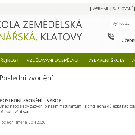
|
WEBMAIL
|
SUPLOVÁNÍ
Učební
EŘEJNOST
VZDĚLÁVÁNÍ DOSPĚLÝCH
VYBAVENÍ ŠKOLY
A
Poslední zvonění
POSLEDNÍ ZVONĚNÍ - VÝKOP
Dnes naposledy zazvonilo našim maturantům. Končí jedna důležitá kapitola -
překonávání sama
Poslední změna: 30.4.2026