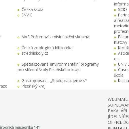
informa
Česká škola
SCIO
ENVIC
Partn
a realiz
metodick
profesn
h
MAS Pošumaví - místní akční skupina
E-lea
Klatovy
Česká zoologická bibliotéka
Krouž
stredniskoly.cz
Asocia
o.s.
Specializované environmentální programy
UNIV 
pro střední školy Plzeňského kraje
Časop
škola
Gastrojobs.cz - „Spolupracujeme s“
Kulin
raze
Plzeňský kraj
WEBMAIL
SUPLOVÁN
BAKALÁŘI
JÍDELNÍČE
OFFICE 36
 Národních mučedníků 141
KONTAKT