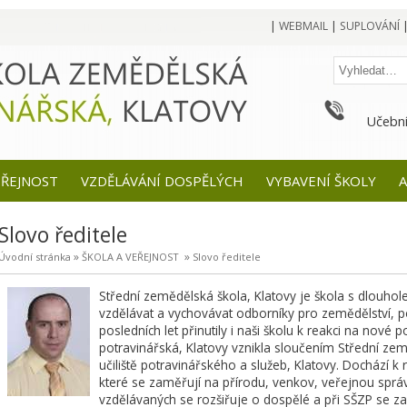
|
WEBMAIL
|
SUPLOVÁNÍ
Učební
EŘEJNOST
VZDĚLÁVÁNÍ DOSPĚLÝCH
VYBAVENÍ ŠKOLY
A
Slovo ředitele
»
»
Úvodní stránka
ŠKOLA A VEŘEJNOST
Slovo ředitele
Střední zemědělská škola, Klatovy je škola s dlouholeto
vzdělávat a vychovávat odborníky pro zemědělství, p
posledních let přinutily i naši školu k reakci na nové
potravinářská, Klatovy vznikla sloučením Střední ze
učiliště potravinářského a služeb, Klatovy. Dochází k 
které se zaměřují na přírodu, venkov, veřejnou správ
vzdělávaných se rozšiřuje o dospělé a při SŠZP se zač