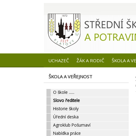
UCHAZEČ
ŽÁK A RODIČ
ŠKOLA A V
ŠKOLA A VEŘEJNOST
O škole ......
Slovo ředitele
Historie školy
Úřední deska
Agroklub Pošumaví
Nabídka práce