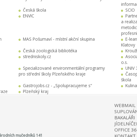
informa
Česká škola
SCIO
ENVIC
Partn
a realiz
metodick
profesn
h
MAS Pošumaví - místní akční skupina
E-lea
Klatovy
Česká zoologická bibliotéka
Krouž
stredniskoly.cz
Asocia
o.s.
Specializované environmentální programy
UNIV 
pro střední školy Plzeňského kraje
Časop
škola
Gastrojobs.cz - „Spolupracujeme s“
Kulin
raze
Plzeňský kraj
WEBMAIL
SUPLOVÁN
BAKALÁŘI
JÍDELNÍČE
OFFICE 36
 Národních mučedníků 141
KONTAKT