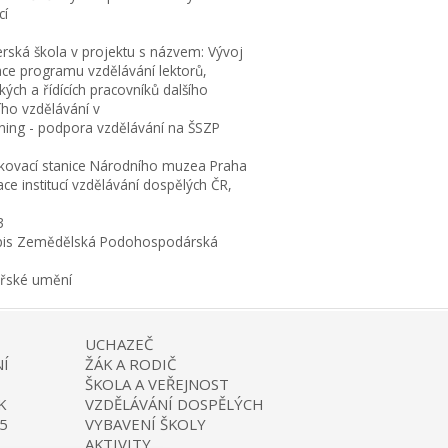
cí
erská škola v projektu s názvem: Vývoj
ace programu vzdělávání lektorů,
ých a řídících pracovníků dalšího
ího vzdělávání v
rning - podpora vzdělávání na ŠSZP
kovací stanice Národního muzea Praha
ce institucí vzdělávání dospělých ČR,
3
is Zemědělská Podohospodárská
ařské umění
UCHAZEČ
Í
ŽÁK A RODIČ
ŠKOLA A VEŘEJNOST
K
VZDĚLÁVÁNÍ DOSPĚLÝCH
5
VYBAVENÍ ŠKOLY
AKTIVITY