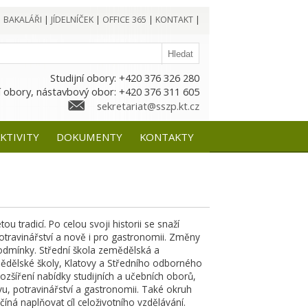
|
BAKALÁŘI
|
JÍDELNÍČEK
|
OFFICE 365
|
KONTAKT
|
Studijní obory: +420 376 326 280
 obory, nástavbový obor: +420 376 311 605
sekretariat@sszp.kt.cz
KTIVITY
DOKUMENTY
KONTAKTY
u tradicí. Po celou svoji historii se snaží
otravinářství a nově i pro gastronomii. Změny
 podmínky. Střední škola zemědělská a
mědělské školy, Klatovy a Středního odborného
rozšíření nabídky studijních a učebních oborů,
u, potravinářství a gastronomii. Také okruh
íná naplňovat cíl celoživotního vzdělávání.