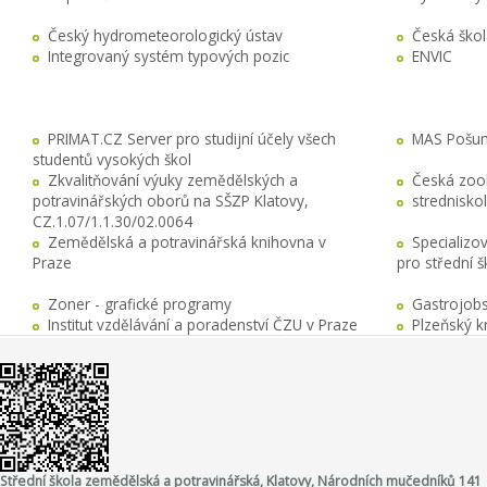
Český hydrometeorologický ústav
Česká ško
Integrovaný systém typových pozic
ENVIC
PRIMAT.CZ Server pro studijní účely všech
MAS Pošuma
studentů vysokých škol
Zkvalitňování výuky zemědělských a
Česká zool
potravinářských oborů na SŠZP Klatovy,
stredniskol
CZ.1.07/1.1.30/02.0064
Zemědělská a potravinářská knihovna v
Specializo
Praze
pro střední 
Zoner - grafické programy
Gastrojobs
Institut vzdělávání a poradenství ČZU v Praze
Plzeňský k
Střední škola zemědělská a potravinářská, Klatovy, Národních mučedníků 141