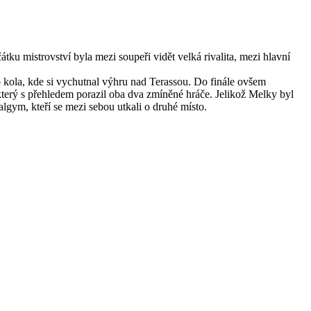
ku mistrovství byla mezi soupeři vidět velká rivalita, mezi hlavní
 kola, kde si vychutnal výhru nad Terassou. Do finále ovšem
, který s přehledem porazil oba dva zmíněné hráče. Jelikož Melky byl
lgym, kteří se mezi sebou utkali o druhé místo.