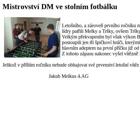
Mistrovství DM ve stolním fotbálku
Letošního, a zároveň prvního ročníku mi
lídry patřili Melky a Tršky, ovšem Trš
Velkým překvapením byl však výkon Bal
postoupili jen tři špičkoví hráči, kter
hlavním adeptem na první příčku již od 
Z tohoto zápasu nakonec vyšel vítězně
Jelikož v příštím ročníku nebude obhajovat své prvenství letošní vítěz
Jakub Melkus 4.AG