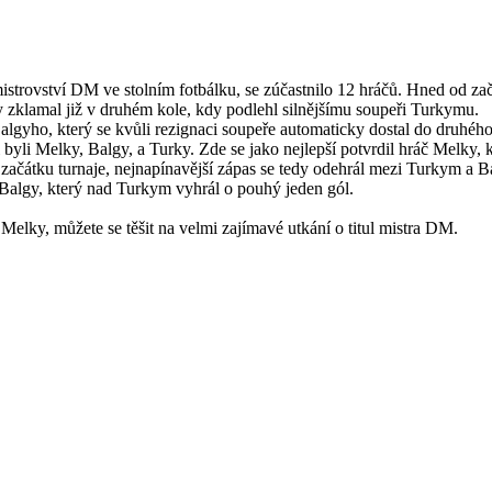
strovství DM ve stolním fotbálku, se zúčastnilo 12 hráčů. Hned od začát
ky zklamal již v druhém kole, kdy podlehl silnějšímu soupeři Turkymu.
gyho, který se kvůli rezignaci soupeře automaticky dostal do druhého
ými byli Melky, Balgy, a Turky. Zde se jako nejlepší potvrdil hráč Melky
začátku turnaje, nejnapínavější zápas se tedy odehrál mezi Turkym a Ba
 Balgy, který nad Turkym vyhrál o pouhý jeden gól.
 Melky, můžete se těšit na velmi zajímavé utkání o titul mistra DM.