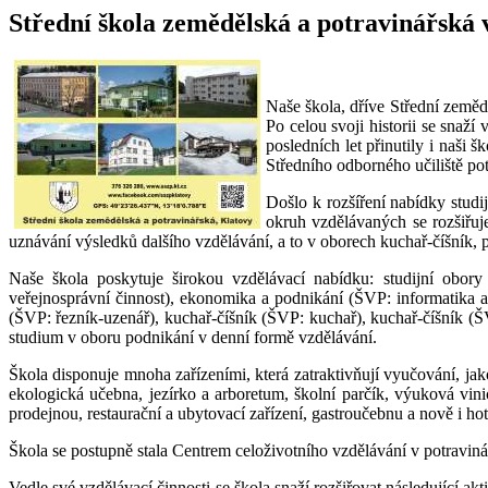
Střední škola zemědělská a potravinářská 
Naše škola, dříve Střední zeměd
Po celou svoji historii se snaž
posledních let přinutily i naši
Středního odborného učiliště po
Došlo k rozšíření nabídky studij
okruh vzdělávaných se rozšiřuje
uznávání výsledků dalšího vzdělávání, a to v oborech kuchař-číšník, p
Naše škola poskytuje širokou vzdělávací nabídku: studijní obory
veřejnosprávní činnost), ekonomika a podnikání (ŠVP: informatika 
(ŠVP: řezník-uzenář), kuchař-číšník (ŠVP: kuchař), kuchař-číšník (
studium v oboru podnikání v denní formě vzdělávání.
Škola disponuje mnoha zařízeními, která zatraktivňují vyučování, jak
ekologická učebna, jezírko a arboretum, školní parčík, výuková vin
prodejnou, restaurační a ubytovací zařízení, gastroučebnu a nově i hot
Škola se postupně stala Centrem celoživotního vzdělávání v potravin
Vedle své vzdělávací činnosti se škola snaží rozšiřovat následující 