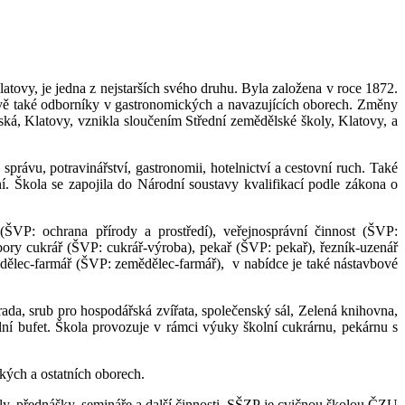
atovy, je jedna z nejstarších svého druhu. Byla založena v roce 1872.
 nově také odborníky v gastronomických a navazujících oborech. Změny
řská, Klatovy, vznikla sloučením Střední zemědělské školy, Klatovy, a
správu, potravinářství, gastronomii, hotelnictví a cestovní ruch. Také
í. Škola se zapojila do Národní soustavy kvalifikací podle zákona o
(ŠVP: ochrana přírody a prostředí), veřejnosprávní činnost (ŠVP:
ory cukrář (ŠVP: cukrář-výroba), pekař (ŠVP: pekař), řezník-uzenář
ědělec-farmář (ŠVP: zemědělec-farmář), v nabídce je také nástavbové
rada, srub pro hospodářská zvířata, společenský sál, Zelená knihovna,
lní bufet. Škola provozuje v rámci výuky školní cukrárnu, pekárnu s
kých a ostatních oborech.
ily, přednášky, semináře a další činnosti. SŠZP je cvičnou školou ČZU