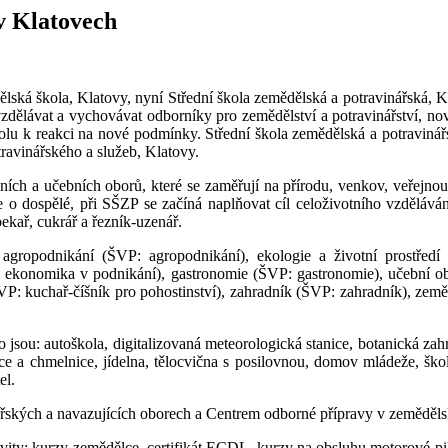
v Klatovech
ělská škola, Klatovy, nyní Střední škola zemědělská a potravinářská, Kl
í vzdělávat a vychovávat odborníky pro zemědělství a potravinářství,
 školu k reakci na nové podmínky. Střední škola zemědělská a potraviná
travinářského a služeb, Klatovy.
ních a učebních oborů, které se zaměřují na přírodu, venkov, veřejnou 
 o dospělé, při SŠZP se začíná naplňovat cíl celoživotního vzděláván
ekař, cukrář a řezník-uzenář.
 agropodnikání (ŠVP: agropodnikání), ekologie a životní prostředí 
a ekonomika v podnikání), gastronomie (ŠVP: gastronomie), učební ob
ŠVP: kuchař-číšník pro pohostinství), zahradník (ŠVP: zahradník), zem
o jsou: autoškola, digitalizovaná meteorologická stanice, botanická zah
ice a chmelnice, jídelna, tělocvična s posilovnou, domov mládeže, ško
el.
ářských a navazujících oborech a Centrem odborné přípravy v zeměděls
aktivity: kurzy zemědělce, certifikát ECDL, kurzy na obsluhu motorové p