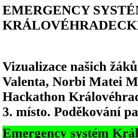
EMERGENCY SYST
KRÁLOVÉHRADECK
Vizualizace našich žáků
Valenta, Norbi Matei Ml
Hackathon Královéhrade
3. místo. Poděkování pat
Emergency systém Král