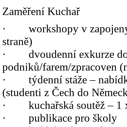
Zaměření Kuchař
· workshopy v zapojených
straně)
· dvoudenní exkurze do
podniků/farem/zpracoven (n
· týdenní stáže – nabídka
(studenti z Čech do Německ
· kuchařská soutěž – 1 x
· publikace pro školy