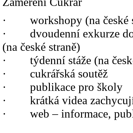
Zaměření Cukrář
· workshopy (na české s
· dvoudenní exkurze do 
(na české straně)
· týdenní stáže (na české
· cukrářská soutěž
· publikace pro školy
· krátká videa zachycujíc
· web – informace, publi