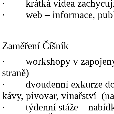
· krátká videa zachycujíc
· web – informace, publi
Zaměření Číšník
· workshopy v zapojených
straně)
· dvoudenní exkurze do v
kávy, pivovar, vinařství (n
· týdenní stáže – nabídka