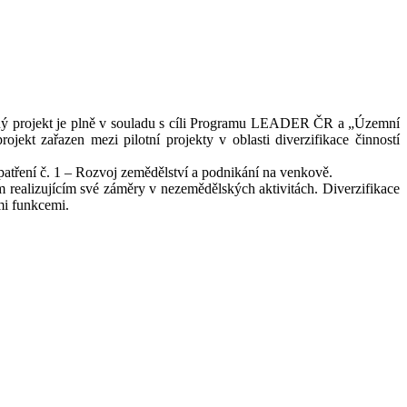
ý projekt je plně v souladu s cíli Programu LEADER ČR a „Územní
ojekt zařazen mezi pilotní projekty v oblasti diverzifikace činností
tření č. 1 – Rozvoj zemědělství a podnikání na venkově.
alizujícím své záměry v nezemědělských aktivitách. Diverzifikace
mi funkcemi.