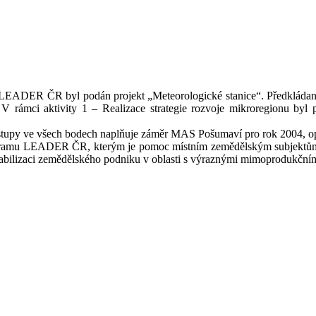
LEADER ČR byl podán projekt „Meteorologické stanice“. Předkládan
V rámci aktivity 1 – Realizace strategie rozvoje mikroregionu byl pr
tupy ve všech bodech naplňuje záměr MAS Pošumaví pro rok 2004, opa
ramu LEADER ČR, kterým je pomoc místním zemědělským subjektům re
stabilizaci zemědělského podniku v oblasti s výraznými mimoprodukční