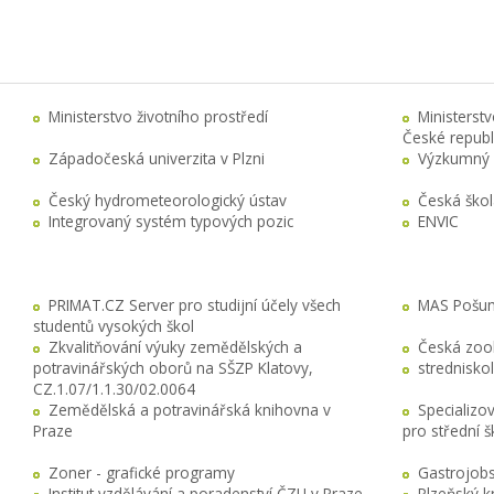
Ministerstvo životního prostředí
Ministerst
České republ
Západočeská univerzita v Plzni
Výzkumný 
Český hydrometeorologický ústav
Česká ško
Integrovaný systém typových pozic
ENVIC
PRIMAT.CZ Server pro studijní účely všech
MAS Pošuma
studentů vysokých škol
Zkvalitňování výuky zemědělských a
Česká zool
potravinářských oborů na SŠZP Klatovy,
stredniskol
CZ.1.07/1.1.30/02.0064
Zemědělská a potravinářská knihovna v
Specializo
Praze
pro střední 
Zoner - grafické programy
Gastrojobs
Institut vzdělávání a poradenství ČZU v Praze
Plzeňský k