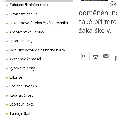
š
Zahájení školního roku
odměněni nej
Slavnostní tabule
také při tét
Seznamovací pobyt žáků 1. ročníků
žáka školy.
Absolventské večírky
Sportovní dny
Lyžařské výcviky a turistické kurzy
PDF
Akademie řemesel
Výcvikové hony
Exkurze
Poslední zvonění
Jízda zručnosti
Sportovní akce
Turnaje škol