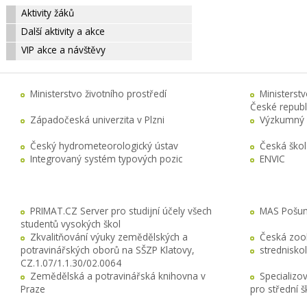
Aktivity žáků
Další aktivity a akce
VIP akce a návštěvy
Ministerstvo životního prostředí
Ministerst
České republ
Západočeská univerzita v Plzni
Výzkumný 
Český hydrometeorologický ústav
Česká ško
Integrovaný systém typových pozic
ENVIC
PRIMAT.CZ Server pro studijní účely všech
MAS Pošuma
studentů vysokých škol
Zkvalitňování výuky zemědělských a
Česká zool
potravinářských oborů na SŠZP Klatovy,
stredniskol
CZ.1.07/1.1.30/02.0064
Zemědělská a potravinářská knihovna v
Specializo
Praze
pro střední 