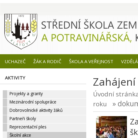
UCHAZEČ
ŽÁK A RODIČ
ŠKOLA A VEŘEJNOST
VZDĚLÁ
AKTIVITY
Zahájení
Úvodní stránk
Projekty a granty
» doku
Mezinárodní spolupráce
roku
Dobrovolnické aktivity žáků
Partneři školy
Za
Reprezentační ples
šk
Školní akce