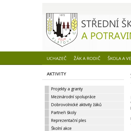
UCHAZEČ
ŽÁK A RODIČ
ŠKOLA A V
AKTIVITY
Projekty a granty
Mezinárodní spolupráce
Dobrovolnické aktivity žáků
Partneři školy
Reprezentační ples
Školní akce