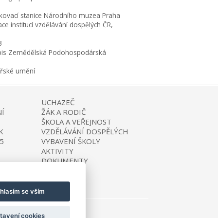
kovací stanice Národního muzea Praha
ce institucí vzdělávání dospělých ČR,
3
is Zemědělská Podohospodárská
ařské umění
UCHAZEČ
Í
ŽÁK A RODIČ
ŠKOLA A VEŘEJNOST
K
VZDĚLÁVÁNÍ DOSPĚLÝCH
5
VYBAVENÍ ŠKOLY
AKTIVITY
DOKUMENTY
KONTAKTY
hlasím se vším
tavení cookies