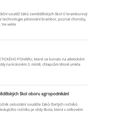
radiční soutěž žáků zemědělských škol O bramborový
st z technologie pěstování brambor, poznat choroby,
. Ve velmi
LETICKÉHO POHÁRU, které se konalo na atletickém
stily na krásném 3. místě, chlapcům těsně unikla
ědělských škol oboru agropodnikání
očník celostátní soutěže žáků čtvrtých ročníků
edujícího ročníku je vždy škola, která v celkovém