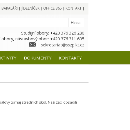
|
BAKALÁŘI
|
JÍDELNÍČEK
|
OFFICE 365
|
KONTAKT
|
Studijní obory: +420 376 326 280
 obory, nástavbový obor: +420 376 311 605
sekretariat@sszp.kt.cz
KTIVITY
DOKUMENTY
KONTAKTY
alový turnaj středních škol. Naši žáci obsadili