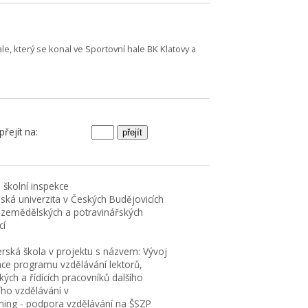
le, který se konal ve Sportovní hale BK Klatovy a
ejít na:
 školní inspekce
eská univerzita v Českých Budějovicích
 zemědělských a potravinářských
cí
erská škola v projektu s názvem: Vývoj
ace programu vzdělávání lektorů,
ých a řídících pracovníků dalšího
ího vzdělávání v
rning - podpora vzdělávání na ŠSZP