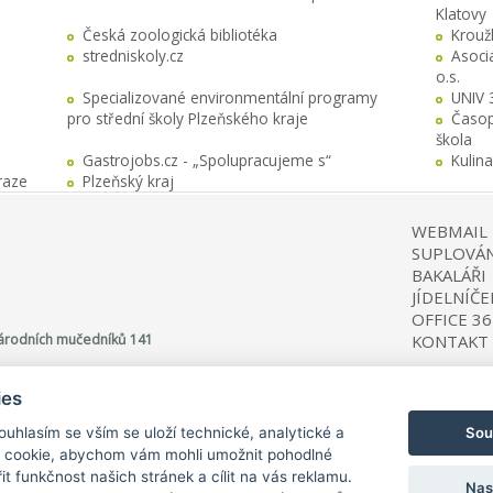
Klatovy
Česká zoologická bibliotéka
Krouž
stredniskoly.cz
Asocia
o.s.
Specializované environmentální programy
UNIV 
pro střední školy Plzeňského kraje
Časop
škola
Gastrojobs.cz - „Spolupracujeme s“
Kulin
raze
Plzeňský kraj
WEBMAIL
SUPLOVÁN
BAKALÁŘI
JÍDELNÍČE
OFFICE 36
 Národních mučedníků 141
KONTAKT
ies
Sou
Souhlasím se vším se uloží technické, analytické a
 cookie, abychom vám mohli umožnit pohodlné
©
Copyright 2025 Střední škola zemědělská a potravinářská, Klatovy
it funkčnost našich stránek a cílit na vás reklamu.
Nas