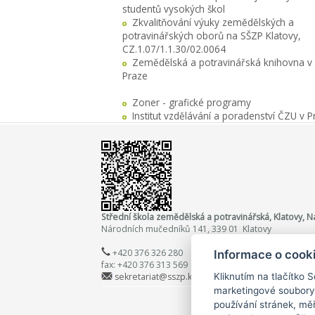
studentů vysokých škol
Zkvalitňování výuky zemědělských a
potravinářských oborů na SŠZP Klatovy,
CZ.1.07/1.1.30/02.0064
Zemědělská a potravinářská knihovna v
Praze
Zoner - grafické programy
Institut vzdělávání a poradenství ČZU v P
Střední škola zemědělská a potravinářská, Klatovy,
Národních mučedníků 141, 339 01 Klatovy
+420 376 326 280
Informace o cook
fax: +420 376 313 569
sekretariat@sszp.kt.cz
Kliknutím na tlačítko 
marketingové soubory
používání stránek, měř