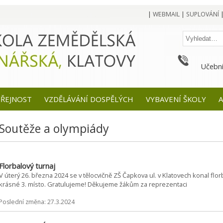
|
WEBMAIL
|
SUPLOVÁNÍ
Učební
EŘEJNOST
VZDĚLÁVÁNÍ DOSPĚLÝCH
VYBAVENÍ ŠKOLY
A
Soutěže a olympiády
Florbalový turnaj
V úterý 26. března 2024 se v tělocvičně ZŠ Čapkova ul. v Klatovech konal florb
krásné 3. místo. Gratulujeme! Děkujeme žákům za reprezentaci
Poslední změna: 27.3.2024