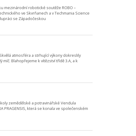
čníku mezinárodní robotické soutěže ROBO –
otechnického ve Skvrňanech a v Techmania Science
spolupráci se Západočeskou
Skvělá atmosféra a strhující výkony dokreslily
míč. Blahopřejeme k vítězství třídě 3.A, a k
 školy zemědělské a potravinářské Vendula
FLORA PRAGENSIS, která se konala ve společenském