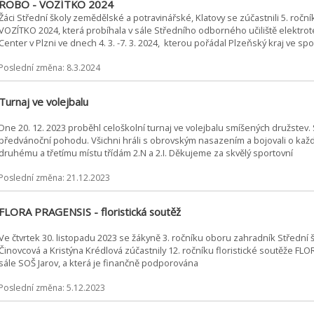
ROBO - VOZÍTKO 2024
Žáci Střední školy zemědělské a potravinářské, Klatovy se zúčastnili 5. ro
VOZÍTKO 2024, která probíhala v sále Středního odborného učiliště elektr
Center v Plzni ve dnech 4. 3. -7. 3. 2024, kterou pořádal Plzeňský kraj ve 
Poslední změna: 8.3.2024
Turnaj ve volejbalu
Dne 20. 12. 2023 proběhl celoškolní turnaj ve volejbalu smíšených družstev. 
předvánoční pohodu. Všichni hráli s obrovským nasazením a bojovali o každý 
druhému a třetímu místu třídám 2.N a 2.I. Děkujeme za skvělý sportovní
Poslední změna: 21.12.2023
FLORA PRAGENSIS - floristická soutěž
Ve čtvrtek 30. listopadu 2023 se žákyně 3. ročníku oboru zahradník Střední
Činovcová a Kristýna Krédlová zúčastnily 12. ročníku floristické soutěže 
sále SOŠ Jarov, a která je finančně podporována
Poslední změna: 5.12.2023