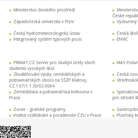
Ministerstvo životního prostředí
Ministerst
České republ
Západočeská univerzita v Plzni
Výzkumný 
Český hydrometeorologický ústav
Česká ško
Integrovaný systém typových pozic
ENVIC
PRIMAT.CZ Server pro studijní účely všech
MAS Pošuma
studentů vysokých škol
Zkvalitňování výuky zemědělských a
Česká zool
potravinářských oborů na SŠZP Klatovy,
stredniskol
CZ.1.07/1.1.30/02.0064
Zemědělská a potravinářská knihovna v
Specializo
Praze
pro střední 
Zoner - grafické programy
Gastrojobs
Institut vzdělávání a poradenství ČZU v Praze
Plzeňský k