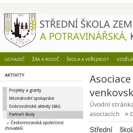
UCHAZEČ
ŽÁK A RODIČ
ŠKOLA A VEŘEJNOST
VZDĚLÁ
AKTIVITY
Asociace 
venkovsk
Projekty a granty
Mezinárodní spolupráce
Úvodní stránk
Dobrovolnické aktivity žáků
» d
asociacích
Partneři školy
Českomoravská společnost
chovatelů
Střední ško