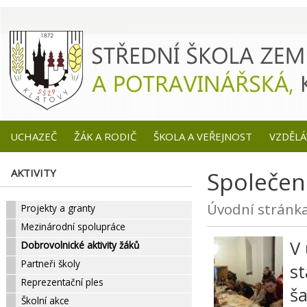
UCHAZEČ
ŽÁK A RODIČ
ŠKOLA A VEŘEJNOST
VZDĚLÁ
AKTIVITY
Společen
Úvodní stránk
Projekty a granty
Mezinárodní spolupráce
V 
Dobrovolnické aktivity žáků
Partneři školy
st
Reprezentační ples
ša
Školní akce