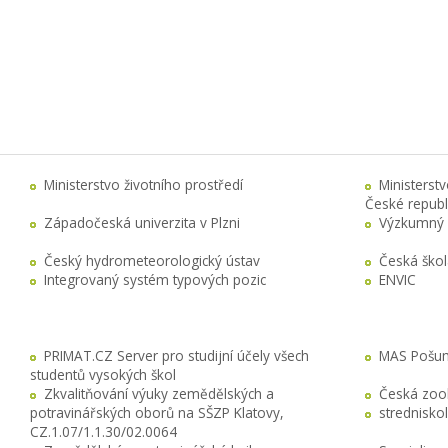
Ministerstvo životního prostředí
Ministerst
České republ
Západočeská univerzita v Plzni
Výzkumný 
Český hydrometeorologický ústav
Česká ško
Integrovaný systém typových pozic
ENVIC
PRIMAT.CZ Server pro studijní účely všech
MAS Pošuma
studentů vysokých škol
Zkvalitňování výuky zemědělských a
Česká zool
potravinářských oborů na SŠZP Klatovy,
stredniskol
CZ.1.07/1.1.30/02.0064