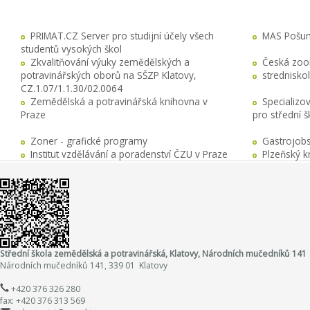
PRIMAT.CZ Server pro studijní účely všech
MAS Pošuma
studentů vysokých škol
Zkvalitňování výuky zemědělských a
Česká zool
potravinářských oborů na SŠZP Klatovy,
stredniskol
CZ.1.07/1.1.30/02.0064
Zemědělská a potravinářská knihovna v
Specializo
Praze
pro střední 
Zoner - grafické programy
Gastrojobs
Institut vzdělávání a poradenství ČZU v Praze
Plzeňský k
Střední škola zemědělská a potravinářská, Klatovy, Národních mučedníků 141
Národních mučedníků 141, 339 01 Klatovy
+420 376 326 280
fax: +420 376 313 569