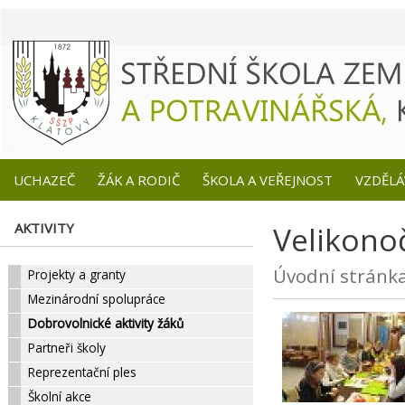
UCHAZEČ
ŽÁK A RODIČ
ŠKOLA A VEŘEJNOST
VZDĚLÁ
AKTIVITY
Velikono
Úvodní stránk
Projekty a granty
Mezinárodní spolupráce
Dobrovolnické aktivity žáků
Partneři školy
Reprezentační ples
Školní akce