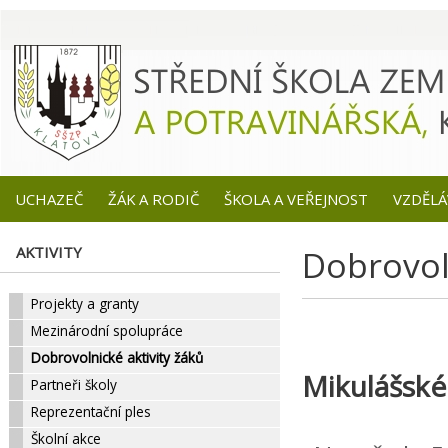
UCHAZEČ
ŽÁK A RODIČ
ŠKOLA A VEŘEJNOST
VZDĚLÁ
AKTIVITY
Dobrovol
Projekty a granty
Mezinárodní spolupráce
Dobrovolnické aktivity žáků
Mikulášské
Partneři školy
Reprezentační ples
Školní akce