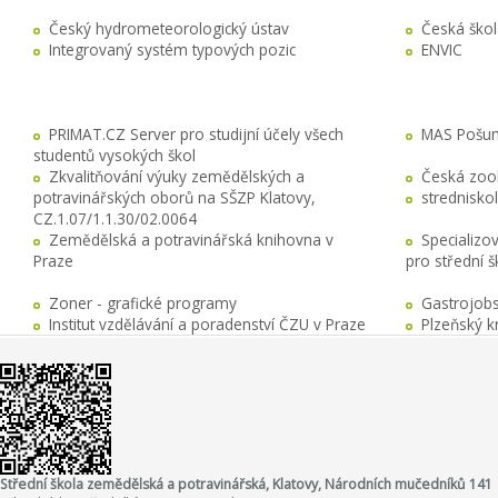
Český hydrometeorologický ústav
Česká ško
Integrovaný systém typových pozic
ENVIC
PRIMAT.CZ Server pro studijní účely všech
MAS Pošuma
studentů vysokých škol
Zkvalitňování výuky zemědělských a
Česká zool
potravinářských oborů na SŠZP Klatovy,
stredniskol
CZ.1.07/1.1.30/02.0064
Zemědělská a potravinářská knihovna v
Specializo
Praze
pro střední 
Zoner - grafické programy
Gastrojobs
Institut vzdělávání a poradenství ČZU v Praze
Plzeňský k
Střední škola zemědělská a potravinářská, Klatovy, Národních mučedníků 141