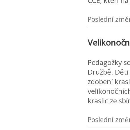
ČCE, kteří na
Poslední změ
Velikonočn
Pedagožky se
Družbě. Děti
zdobení krasl
velikonočníc
kraslic ze sb
Poslední změ