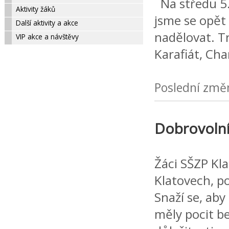
Na středu 5. 
Aktivity žáků
jsme se opět 
Další aktivity a akce
nadělovat. Tr
VIP akce a návštěvy
Karafiát, Ch
Poslední změ
Dobrovolní
Žáci SŠZP Kla
Klatovech, p
Snaží se, aby
měly pocit be