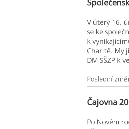
Společensk
V úterý 16. ú
se ke společn
k vynikajícím
Charitě. My 
DM SŠZP k v
Poslední změ
Čajovna 201
Po Novém roc