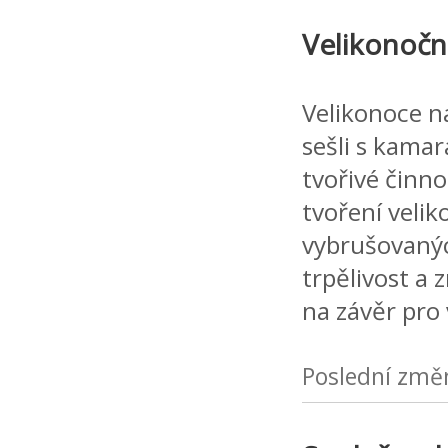
Velikonočn
Velikonoce n
sešli s kamar
tvořivé činno
tvoření velik
vybrušovanýc
trpělivost a
na závěr pro
Poslední změ