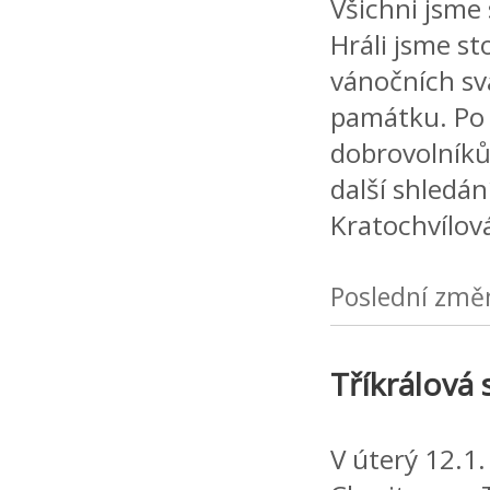
Všichni jsme 
Hráli jsme sto
vánočních svá
památku. Po 
dobrovolníků
další shledán
Kratochvílov
Poslední změ
Tříkrálová 
V úterý 12.1.