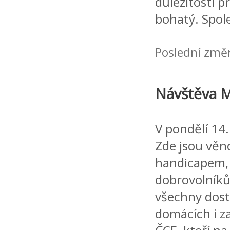
důležitosti p
bohatý. Spol
Poslední změ
Návštěva M
V pondělí 14.
Zde jsou věn
handicapem, 
dobrovolníků
všechny dost
domácích i z