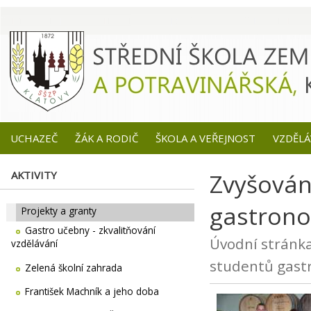
UCHAZEČ
ŽÁK A RODIČ
ŠKOLA A VEŘEJNOST
VZDĚLÁ
AKTIVITY
Zvyšován
gastrono
Projekty a granty
Gastro učebny - zkvalitňování
Úvodní stránk
vzdělávání
studentů gast
Zelená školní zahrada
František Machník a jeho doba