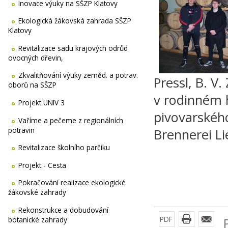
Inovace výuky na SŠZP Klatovy
Ekologická žákovská zahrada SŠZP
Klatovy
Revitalizace sadu krajových odrůd
ovocných dřevin,
Zkvalitňování výuky zeměd. a potrav.
Pressl, B. V
oborů na SŠZP
v rodinném 
Projekt UNIV 3
pivovarského
Vaříme a pečeme z regionálních
potravin
Brennerei Li
Revitalizace školního parčíku
Projekt - Cesta
Pokračování realizace ekologické
žákovské zahrady
Rekonstrukce a dobudování
PDF
botanické zahrady