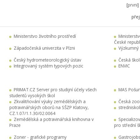
[
prvni
přej
Ministerstvo životního prostředí
Ministerst
České republ
Západočeská univerzita v Plzni
Výzkumný 
Český hydrometeorologický ústav
Česká ško
Integrovaný systém typových pozic
ENVIC
PRIMAT.CZ Server pro studijní účely všech
MAS Pošuma
studentů vysokých škol
Zkvalitňování výuky zemědělských a
Česká zool
potravinářských oborů na SŠZP Klatovy,
stredniskol
CZ.1.07/1.1.30/02.0064
Zemědělská a potravinářská knihovna v
Specializo
Praze
pro střední 
Zoner - grafické programy
Gastrojobs