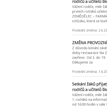
rodičů a učitelů š
Vážení rodiče, milé žá
prvních ročníků učeb
ZEMĚDĚLEC – FARMÁŘ a
schůzku, která se b
Poslední změna: 2.6.2
ZMĚNA PROVOZNÍ
Z důvodu konání záv
doby restaurace Na Ze
zavřeno Od 2. do 19. 
Děkujeme za
Poslední změna: 1.6.2
Setkání žáků přija
rodičů a učitelů š
Vážení rodiče, milé žá
1. ročníků na informat
od 16:00 hodin v sále