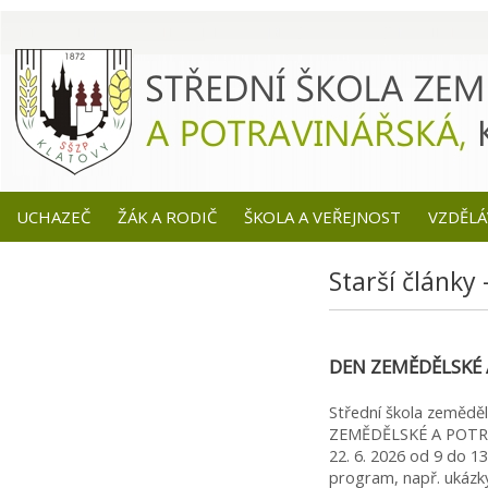
UCHAZEČ
ŽÁK A RODIČ
ŠKOLA A VEŘEJNOST
VZDĚLÁ
Starší články 
DEN ZEMĚDĚLSKÉ A
Střední škola zeměděl
ZEMĚDĚLSKÉ A POTRAV
22. 6. 2026 od 9 do 13
program, např. ukázk