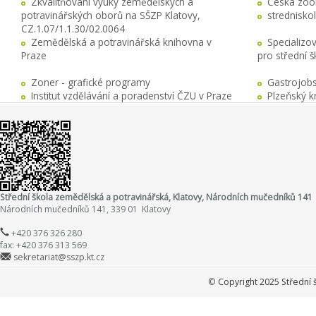
Zkvalitňování výuky zemědělských a
Česká zool
potravinářských oborů na SŠZP Klatovy,
stredniskol
CZ.1.07/1.1.30/02.0064
Zemědělská a potravinářská knihovna v
Specializo
Praze
pro střední 
Zoner - grafické programy
Gastrojobs
Institut vzdělávání a poradenství ČZU v Praze
Plzeňský k
Střední škola zemědělská a potravinářská, Klatovy, Národních mučedníků 141
Národních mučedníků 141, 339 01 Klatovy
+420 376 326 280
fax: +420 376 313 569
sekretariat@sszp.kt.cz
©
Copyright 2025 Střední 