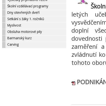
Školn
Školní vzdělávací programy
Dny otevřených dveří
letých uč
Setkání s žáky 1. ročníků
vysvědčením
Myslivost
doplní vše
Obsluha motorové pily
dovednosti 
Barmanský kurz
Carving
zaměření a
zvládnutí ko
tohoto obor
PODNIKÁNÍ