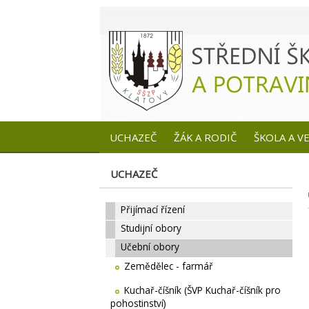
UCHAZEČ
ŽÁK A RODIČ
ŠKOLA A V
UCHAZEČ
Přijímací řízení
Studijní obory
Učební obory
Zemědělec - farmář
Kuchař-číšník (ŠVP Kuchař-číšník pro
pohostinství)