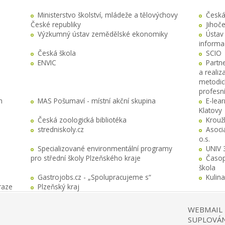
Ministerstvo školství, mládeže a tělovýchovy
Česká
České republiky
Jihoč
Výzkumný ústav zemědělské ekonomiky
Ústav
informa
Česká škola
SCIO
ENVIC
Partn
a realiz
metodick
profesn
h
MAS Pošumaví - místní akční skupina
E-lea
Klatovy
Česká zoologická bibliotéka
Krouž
stredniskoly.cz
Asocia
o.s.
Specializované environmentální programy
UNIV 
pro střední školy Plzeňského kraje
Časop
škola
Gastrojobs.cz - „Spolupracujeme s“
Kulin
raze
Plzeňský kraj
WEBMAIL
SUPLOVÁN