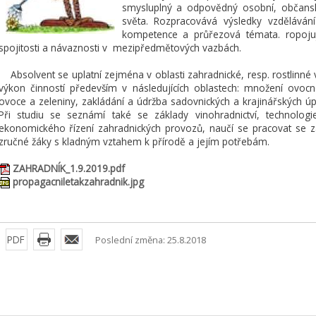
smysluplný a odpovědný osobní, občansk
světa. Rozpracovává výsledky vzdělávání
kompetence a průřezová témata. ropojuj
spojitosti a návaznosti v mezipředmětových vazbách.
Absolvent se uplatní zejména v oblasti zahradnické, resp. rostlinné 
výkon činností především v následujících oblastech: množení ovocn
ovoce a zeleniny, zakládání a údržba sadovnických a krajinářských úprav
Při studiu se seznámí také se základy vinohradnictví, technolog
ekonomického řízení zahradnických provozů, naučí se pracovat se z
zručné žáky s kladným vztahem k přírodě a jejím potřebám.
ZAHRADNÍK_1.9.2019.pdf
propagacniletakzahradnik.jpg
PDF
Poslední změna: 25.8.2018