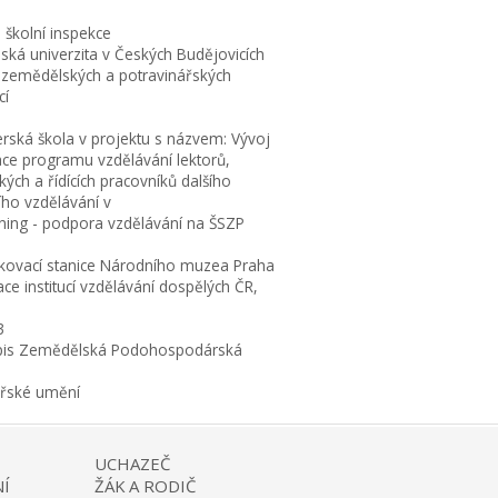
 školní inspekce
eská univerzita v Českých Budějovicích
 zemědělských a potravinářských
cí
erská škola v projektu s názvem: Vývoj
ace programu vzdělávání lektorů,
ých a řídících pracovníků dalšího
ího vzdělávání v
rning - podpora vzdělávání na ŠSZP
kovací stanice Národního muzea Praha
ce institucí vzdělávání dospělých ČR,
3
is Zemědělská Podohospodárská
ařské umění
UCHAZEČ
Í
ŽÁK A RODIČ