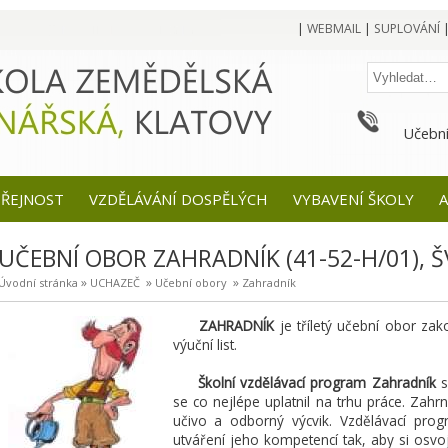
|
WEBMAIL
|
SUPLOVÁNÍ
Učební
EŘEJNOST
VZDĚLÁVÁNÍ DOSPĚLÝCH
VYBAVENÍ ŠKOLY
A
UČEBNÍ OBOR ZAHRADNÍK (41-52-H/01), Š
»
»
»
Úvodní stránka
UCHAZEČ
Učební obory
Zahradník
ZAHRADNÍK
je tříletý učební obor za
výuční list.
Školní vzdělávací program Zahradník
s
se co nejlépe uplatnil na trhu práce. Zah
učivo a odborný výcvik. Vzdělávací pro
utváření jeho kompetencí tak, aby si osvoj