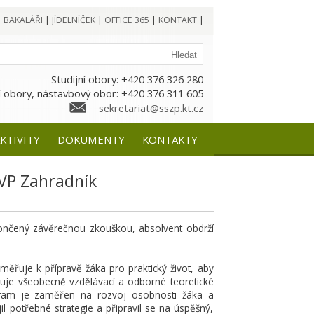
|
BAKALÁŘI
|
JÍDELNÍČEK
|
OFFICE 365
|
KONTAKT
|
Studijní obory: +420 376 326 280
 obory, nástavbový obor: +420 376 311 605
sekretariat@sszp.kt.cz
KTIVITY
DOKUMENTY
KONTAKTY
VP Zahradník
končený závěrečnou zkouškou, absolvent obdrží
měřuje k přípravě žáka pro praktický život, aby
rnuje všeobecně vzdělávací a odborné teoretické
gram je zaměřen na rozvoj osobnosti žáka a
il potřebné strategie a připravil se na úspěšný,