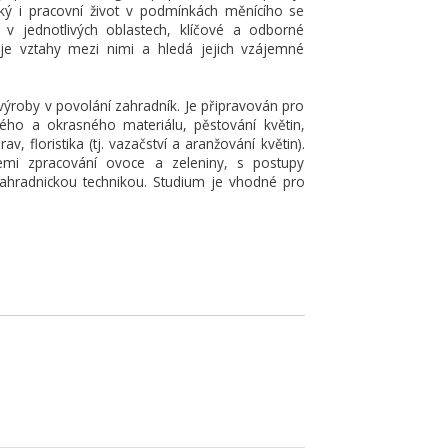
ý i pracovní život v podmínkách měnícího se
 v jednotlivých oblastech, klíčové a odborné
e vztahy mezi nimi a hledá jejich vzájemné
výroby v povolání zahradník. Je připravován pro
ého a okrasného materiálu, pěstování květin,
, floristika (tj. vazačství a aranžování květin).
iemi zpracování ovoce a zeleniny, s postupy
ahradnickou technikou. Studium je vhodné pro