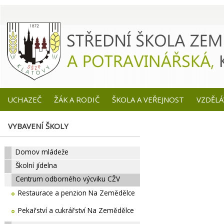
UCHAZEČ
ŽÁK A RODIČ
ŠKOLA A VEŘEJNOST
VZDĚLÁ
VYBAVENÍ ŠKOLY
Domov mládeže
Školní jídelna
Centrum odborného výcviku CŽV
Restaurace a penzion Na Zemědělce
Pekařství a cukrářství Na Zemědělce