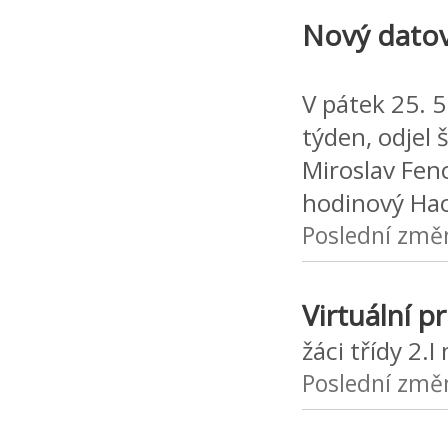
Nový datov
V pátek 25. 5
týden, odjel 
Miroslav Fenc
hodinový Ha
Poslední změ
Virtuální p
žáci třídy 2.
Poslední změ