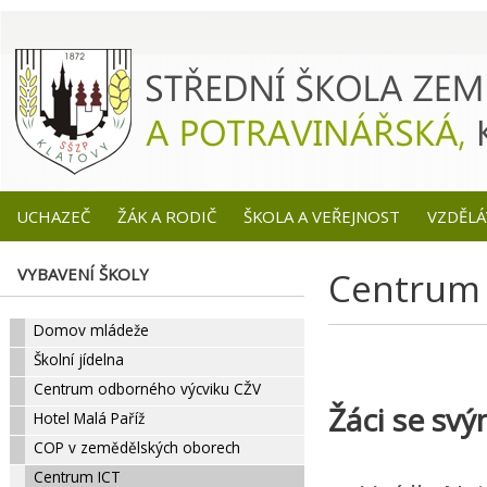
UCHAZEČ
ŽÁK A RODIČ
ŠKOLA A VEŘEJNOST
VZDĚLÁ
VYBAVENÍ ŠKOLY
Centrum 
Domov mládeže
Školní jídelna
Centrum odborného výcviku CŽV
Žáci se svý
Hotel Malá Paříž
COP v zemědělských oborech
Centrum ICT