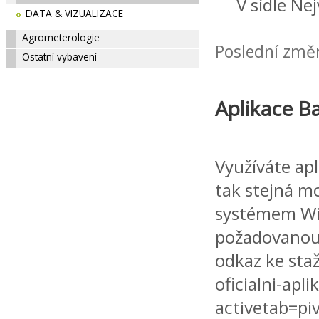
V sídle Nejv
DATA & VIZUALIZACE
Agrometerologie
Poslední změ
Ostatní vybavení
Aplikace B
Využíváte ap
tak stejná mo
systémem Win
požadovanou a
odkaz ke sta
oficialni-ap
activetab=pi