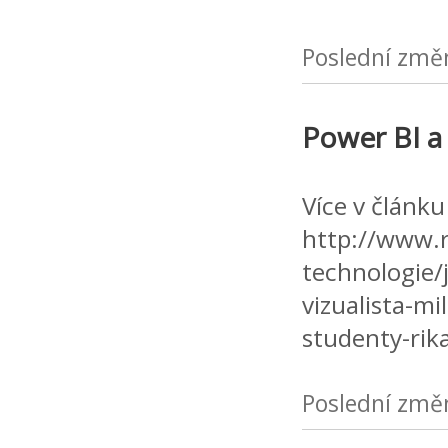
Poslední změ
Power BI a 
Více v článku
http://www.ro
technologie/j
vizualista-mi
studenty-rik
Poslední změ