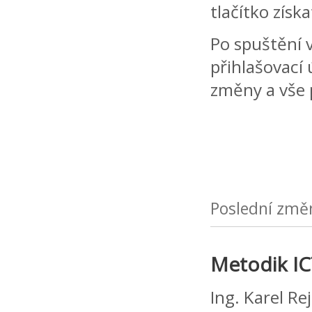
tlačítko získ
Po spuštění 
přihlašovací 
změny a vše 
Poslední změ
Metodik I
Ing. Karel Re