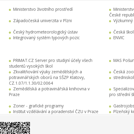
Ministerstvo životního prostředí
Ministerst
České republ
Západočeská univerzita v Plzni
Výzkumný 
Český hydrometeorologický ústav
Česká ško
Integrovaný systém typových pozic
ENVIC
PRIMAT.CZ Server pro studijní účely všech
MAS Pošuma
studentů vysokých škol
Zkvalitňování výuky zemědělských a
Česká zool
potravinářských oborů na SŠZP Klatovy,
stredniskol
CZ.1.07/1.1.30/02.0064
Zemědělská a potravinářská knihovna v
Specializo
Praze
pro střední 
Zoner - grafické programy
Gastrojobs
Institut vzdělávání a poradenství ČZU v Praze
Plzeňský k