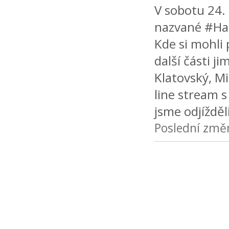
V sobotu 24. 
nazvané #Hac
Kde si mohli
další části j
Klatovský, Mi
line stream 
jsme odjížděl
Poslední změ