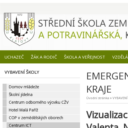
UCHAZEČ
ŽÁK A RODIČ
ŠKOLA A VEŘEJNOST
VZDĚLÁ
VYBAVENÍ ŠKOLY
EMERGEN
KRAJE
Domov mládeže
Školní jídelna
»
Úvodní stránka
VYBAVENÍ
Centrum odborného výcviku CŽV
Hotel Malá Paříž
Vizualiza
COP v zemědělských oborech
Valenta, 
Centrum ICT