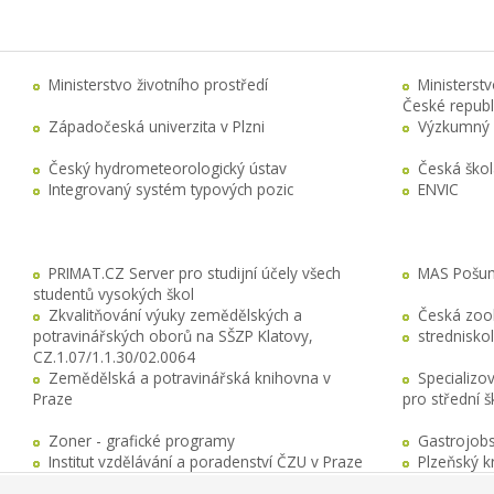
Ministerstvo životního prostředí
Ministerst
České republ
Západočeská univerzita v Plzni
Výzkumný 
Český hydrometeorologický ústav
Česká ško
Integrovaný systém typových pozic
ENVIC
PRIMAT.CZ Server pro studijní účely všech
MAS Pošuma
studentů vysokých škol
Zkvalitňování výuky zemědělských a
Česká zool
potravinářských oborů na SŠZP Klatovy,
stredniskol
CZ.1.07/1.1.30/02.0064
Zemědělská a potravinářská knihovna v
Specializo
Praze
pro střední 
Zoner - grafické programy
Gastrojobs
Institut vzdělávání a poradenství ČZU v Praze
Plzeňský k