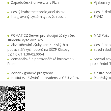
Západočeská univerzita v Plzni
Výzkumný 
Český hydrometeorologický ústav
Česká ško
Integrovaný systém typových pozic
ENVIC
PRIMAT.CZ Server pro studijní účely všech
MAS Pošuma
studentů vysokých škol
Zkvalitňování výuky zemědělských a
Česká zool
potravinářských oborů na SŠZP Klatovy,
stredniskol
CZ.1.07/1.1.30/02.0064
Zemědělská a potravinářská knihovna v
Specializo
Praze
pro střední 
Zoner - grafické programy
Gastrojobs
Institut vzdělávání a poradenství ČZU v Praze
Plzeňský k