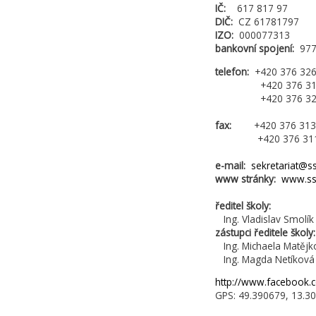
IČ:
617 817 97
DIČ:
CZ 61781797
IZO:
000077313
bankovní spojení:
97
telefon:
+420 376 326 
+420 376 311 605
+420 376 326 27
fax:
+420 376 313 569
+420 376 311 808
e-mail:
sekretariat@ss
www stránky:
www.ssz
ředitel školy:
Ing. Vladislav Smolík
zástupci ředitele školy
Ing. Michaela Matějko
Ing. Magda Netíková 
http://www.facebook.
GPS: 49.390679, 13.3