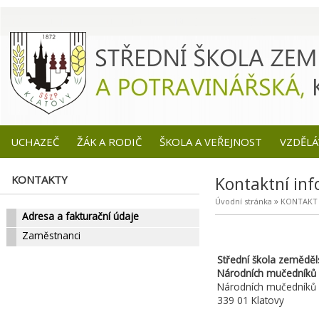
UCHAZEČ
ŽÁK A RODIČ
ŠKOLA A VEŘEJNOST
VZDĚLÁ
KONTAKTY
Kontaktní in
»
Úvodní stránka
KONTAKT
Adresa a fakturační údaje
Zaměstnanci
Střední škola zeměděls
Národních mučedníků
Národních mučedníků 
339 01 Klatovy