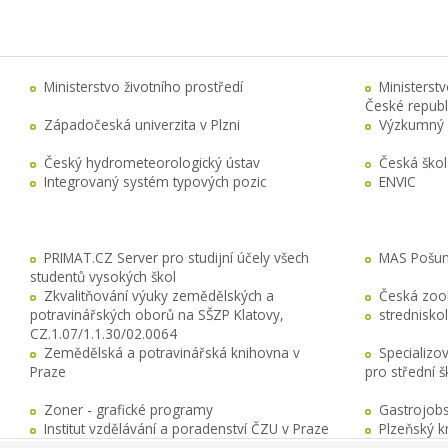
Ministerstvo životního prostředí
Ministerst
České republ
Západočeská univerzita v Plzni
Výzkumný 
Český hydrometeorologický ústav
Česká ško
Integrovaný systém typových pozic
ENVIC
PRIMAT.CZ Server pro studijní účely všech
MAS Pošuma
studentů vysokých škol
Zkvalitňování výuky zemědělských a
Česká zool
potravinářských oborů na SŠZP Klatovy,
stredniskol
CZ.1.07/1.1.30/02.0064
Zemědělská a potravinářská knihovna v
Specializo
Praze
pro střední 
Zoner - grafické programy
Gastrojobs
Institut vzdělávání a poradenství ČZU v Praze
Plzeňský k