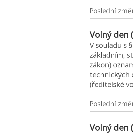
Poslední změ
Volný den (
V souladu s 
základním, s
zákon) oznamu
technických 
(ředitelské 
Poslední změ
Volný den (