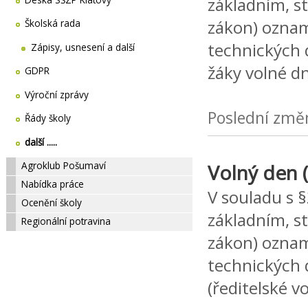
základním, s
zákon) oznamu
Školská rada
technických 
Zápisy, usnesení a další
žáky volné dn
GDPR
Výroční zprávy
Poslední změ
Řády školy
další .....
Agroklub Pošumaví
Volný den (
Nabídka práce
V souladu s 
Ocenění školy
základním, s
Regionální potravina
zákon) oznamu
technických 
(ředitelské vo