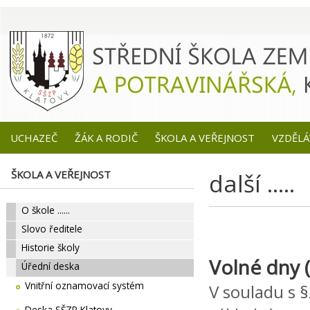
UCHAZEČ
ŽÁK A RODIČ
ŠKOLA A VEŘEJNOST
VZDĚLÁ
ŠKOLA A VEŘEJNOST
další .....
O škole ......
Slovo ředitele
Historie školy
Volné dny (
Úřední deska
Vnitřní oznamovací systém
V souladu s 
Deska SŠZP Klatovy