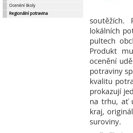
Ocenění školy
Regionální potravina
soutěžích.
lokálních po
pultech obc
Produkt mu
ocenění udě
potraviny sp
kvalitu pot
prokazují j
na trhu, ať
kraj, origin
suroviny.