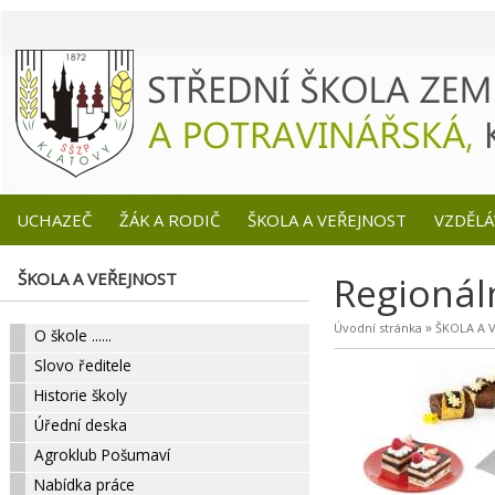
UCHAZEČ
ŽÁK A RODIČ
ŠKOLA A VEŘEJNOST
VZDĚLÁ
ŠKOLA A VEŘEJNOST
Regionál
»
Úvodní stránka
ŠKOLA A 
O škole ......
Slovo ředitele
Historie školy
Úřední deska
Agroklub Pošumaví
Nabídka práce