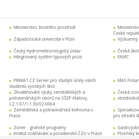
Ministerstvo životního prostředí
Ministerst
České republ
Západočeská univerzita v Plzni
Výzkumný 
Český hydrometeorologický ústav
Česká ško
Integrovaný systém typových pozic
ENVIC
PRIMAT.CZ Server pro studijní účely všech
MAS Pošuma
studentů vysokých škol
Zkvalitňování výuky zemědělských a
Česká zool
potravinářských oborů na SŠZP Klatovy,
stredniskol
CZ.1.07/1.1.30/02.0064
Zemědělská a potravinářská knihovna v
Specializo
Praze
pro střední 
Zoner - grafické programy
Gastrojobs
Institut vzdělávání a poradenství ČZU v Praze
Plzeňský k